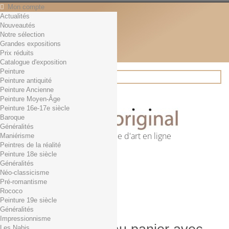
Mon compte
Actualités
Contact
Nouveautés
Français
Notre sélection
English
Grandes expositions
Français
Prix réduits
Actualités
Catalogue d'exposition
Peinture
Peinture antiquité
Peinture Ancienne
Rechercher
Peinture Moyen-Âge
Peinture 16e-17e siècle
Baroque
Généralités
Première librairie d'art en ligne
Maniérisme
Peintres de la réalité
Panier
(vide)
Peinture 18e siècle
Aucun produit
Généralités
Néo-classicisme
0,01€ dès 29€ d'achat
Livraison
Pré-romantisme
0,00 €
Total
Rococo
Commander
Peinture 19e siècle
Généralités
Impressionnisme
Les Nabis