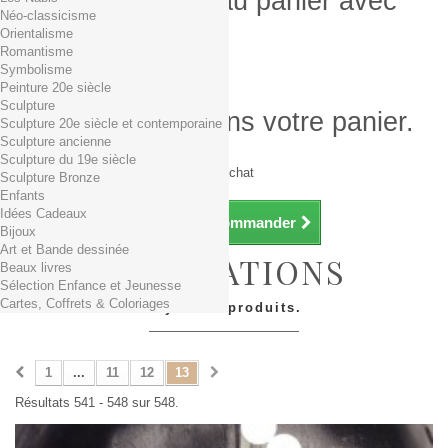
Produit ajouté au panier avec
Néo-classicisme
succès
Orientalisme
Romantisme
Quantité
Symbolisme
Total
Peinture 20e siècle
Sculpture
Il y a 1 produit dans votre panier.
Sculpture 20e siècle et contemporaine
Sculpture ancienne
Total produits TTC
Sculpture du 19e siècle
Frais de port TTC
0,01€ dès 29€ d'achat
Sculpture Bronze
Total TTC
Enfants
Idées Cadeaux
Continuer mes achats
Commander
Bijoux
Art et Bande dessinée
CIVILISATIONS
Beaux livres
Sélection Enfance et Jeunesse
Cartes, Coffrets & Coloriages
Il y a 548 produits.
1
...
11
12
13
Résultats 541 - 548 sur 548.