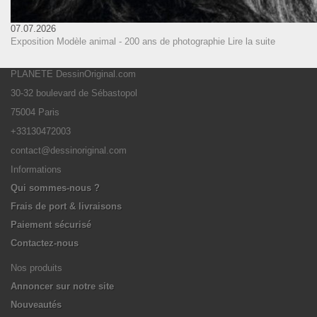
07.07.2026
Exposition Modèle animal - 200 ans de photographie
Lire la suite
PLANETE DessinOriginal.com
30-32 boulevard de Sébastopol
75004 Paris
+33130472003
contact@dessinoriginal.com
Informations
Qui sommes-nous ?
Frais de port & livraisons
Paiement sécurisé
Contactez-nous
Nos produits
Annoncer sur notre site
Nouveautés