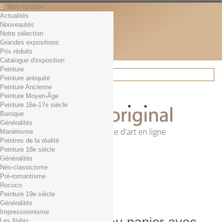
Mon compte
Actualités
Contact
Nouveautés
Français
Notre sélection
English
Grandes expositions
Français
Prix réduits
Actualités
Catalogue d'exposition
Peinture
Peinture antiquité
Peinture Ancienne
Rechercher
Peinture Moyen-Âge
Peinture 16e-17e siècle
Baroque
Généralités
Première librairie d'art en ligne
Maniérisme
Peintres de la réalité
Panier
(vide)
Peinture 18e siècle
Aucun produit
Généralités
Néo-classicisme
0,01€ dès 29€ d'achat
Livraison
Pré-romantisme
0,00 €
Total
Rococo
Commander
Peinture 19e siècle
Généralités
Impressionnisme
Les Nabis