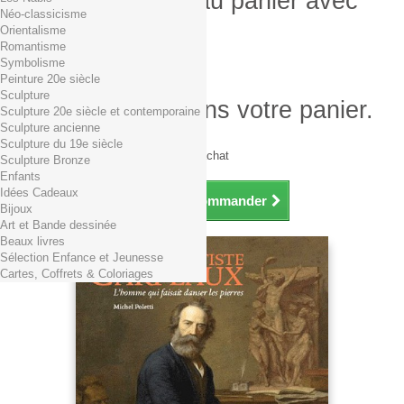
Produit ajouté au panier avec
Néo-classicisme
succès
Orientalisme
Romantisme
Quantité
Symbolisme
Total
Peinture 20e siècle
Sculpture
Il y a 1 produit dans votre panier.
Sculpture 20e siècle et contemporaine
Sculpture ancienne
Total produits TTC
Sculpture du 19e siècle
Frais de port TTC
0,01€ dès 29€ d'achat
Sculpture Bronze
Total TTC
Enfants
Idées Cadeaux
Continuer mes achats
Commander
Bijoux
Art et Bande dessinée
Beaux livres
Sélection Enfance et Jeunesse
Cartes, Coffrets & Coloriages