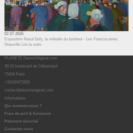
02.07.2026
Exposition Raoul Dufy, la mélodie du bonheur - Les Franciscaines,
Deauville
Lire la suite
PLANETE DessinOriginal.com
30-32 boulevard de Sébastopol
75004 Paris
+33130472003
contact@dessinoriginal.com
Informations
Qui sommes-nous ?
Frais de port & livraisons
Paiement sécurisé
Contactez-nous