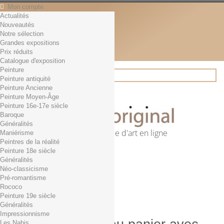
Mon compte
Actualités
Contact
Nouveautés
Français
Notre sélection
English
Grandes expositions
Français
Prix réduits
Actualités
Catalogue d'exposition
Peinture
Peinture antiquité
Peinture Ancienne
Rechercher
Peinture Moyen-Âge
Peinture 16e-17e siècle
Baroque
Généralités
Première librairie d'art en ligne
Maniérisme
Peintres de la réalité
Panier
(vide)
Peinture 18e siècle
Aucun produit
Généralités
Néo-classicisme
0,01€ dès 29€ d'achat
Livraison
Pré-romantisme
0,00 €
Total
Rococo
Commander
Peinture 19e siècle
Généralités
Impressionnisme
Les Nabis