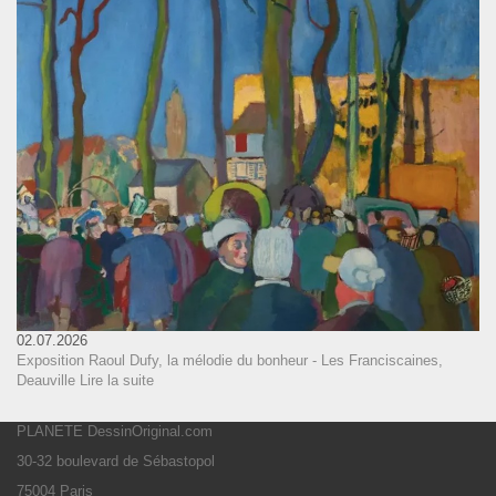
02.07.2026
Exposition Raoul Dufy, la mélodie du bonheur - Les Franciscaines,
Deauville
Lire la suite
PLANETE DessinOriginal.com
30-32 boulevard de Sébastopol
75004 Paris