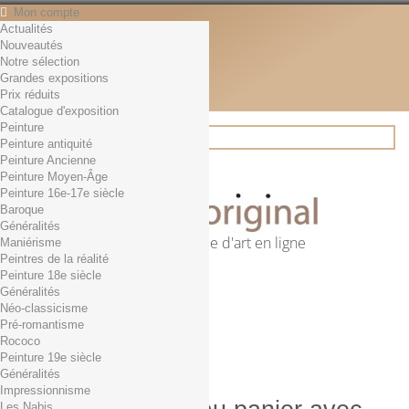
Mon compte
Actualités
Contact
Nouveautés
Français
Notre sélection
English
Grandes expositions
Français
Prix réduits
Actualités
Catalogue d'exposition
Peinture
Peinture antiquité
Peinture Ancienne
Rechercher
Peinture Moyen-Âge
Peinture 16e-17e siècle
Baroque
Généralités
Première librairie d'art en ligne
Maniérisme
Peintres de la réalité
Panier
(vide)
Peinture 18e siècle
Aucun produit
Généralités
Néo-classicisme
0,01€ dès 29€ d'achat
Livraison
Pré-romantisme
0,00 €
Total
Rococo
Commander
Peinture 19e siècle
Généralités
Impressionnisme
Les Nabis