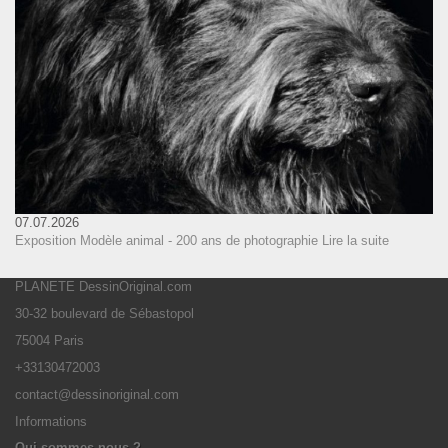
07.07.2026
Exposition Modèle animal - 200 ans de photographie
Lire la suite
PLANETE DessinOriginal.com
30-32 boulevard de Sébastopol
75004 Paris
+33130472003
contact@dessinoriginal.com
Informations
Qui sommes-nous ?