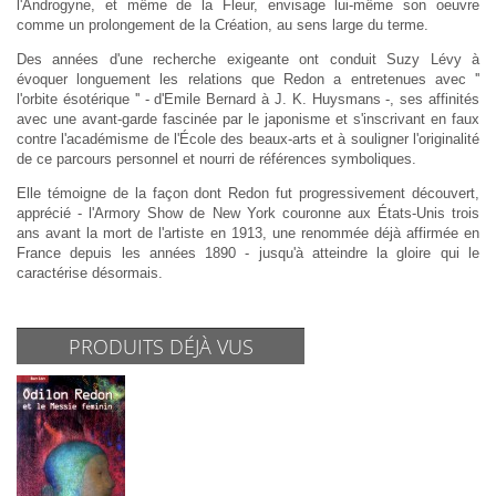
l'Androgyne, et même de la Fleur, envisage lui-même son oeuvre
comme un prolongement de la Création, au sens large du terme.
Des années d'une recherche exigeante ont conduit Suzy Lévy à
évoquer longuement les relations que Redon a entretenues avec ''
l'orbite ésotérique '' - d'Emile Bernard à J. K. Huysmans -, ses affinités
avec une avant-garde fascinée par le japonisme et s'inscrivant en faux
contre l'académisme de l'École des beaux-arts et à souligner l'originalité
de ce parcours personnel et nourri de références symboliques.
Elle témoigne de la façon dont Redon fut progressivement découvert,
apprécié - l'Armory Show de New York couronne aux États-Unis trois
ans avant la mort de l'artiste en 1913, une renommée déjà affirmée en
France depuis les années 1890 - jusqu'à atteindre la gloire qui le
caractérise désormais.
PRODUITS DÉJÀ VUS