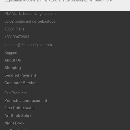
Exposition Modèle animal - 200 ans de photographie
Read more
PLANETE DessinOriginal.com
30-32 boulevard de Sébastopol
75004 Paris
+33130472003
contact@dessinoriginal.com
Support
About Us
Shipping
Secured Payment
Customer Service
Our Products
Publish a annoucement
Just Published !
Art Book Sale !
Night Book