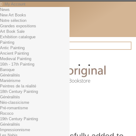
My Account
News
Contact
New Art Books
English
Notre sélection
English
Grandes expositions
Français
Art Book Sale
News
Exhibition catalogue
Painting
Antic Painting
Ancient Painting
Search
Medieval Painting
16th - 17th Painting
Baroque
Généralités
Online Art Bookstore
Maniérisme
Peintres de la réalité
Cart
(empty)
18th Century Painting
No products
Généralités
Néo-classicisme
Free shipping!
Shipping
Pré-romantisme
0,00 €
Total
Rococo
Check out
19th Century Painting
Généralités
Impressionnisme
Les Nabis