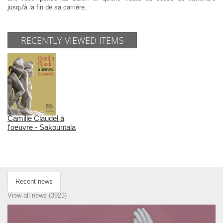
jusqu'à la fin de sa carrière.
RECENTLY VIEWED ITEMS
Camille Claudel à
l'oeuvre - Sakountala
Recent news
View all news (3923)