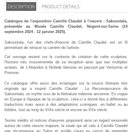
DESCRIPTION
PRODUCT DETAILS
Catalogue de l'exposition Camille Claudel à l'oeuvre : Sakountala,
présentée au Musée Camille Claudel, Nogent-sur-Seine (14
septembre 2024 - 12 janvier 2025).
Sakountala, l'un des chefs-d'oeuvre de Camille Claudel, est un fil
permettant de retracer la carrière de l'artiste.
Cet ouvrage revient sur le contexte de création de cette sculpture,
l'histoire très mouvementée de sa réception ainsi que ses multiples
avatars, de L'Abandon à Niobide blessée en passant par Vertumne et
Pomone.
Ce catalogue offre aussi des éclairages sur la source littéraire très
originale qui a inspiré Camille Claudel : La Reconnaissance de
Sakountala, un mythe issu de la littérature indienne ancienne. En vogue
en Europe à l'époque de la sculptrice, celui-ci a donné lieu à différentes
traductions mais aussi à des adaptations scéniques, en ballet ou au
théâtre, tout au long du XIXe siècle et encore au XXe siècle.
Textes inédits et notices d'oeuvres proposent ainsi un regard renouvelé
autour de cette oeuvre majeure, la seule qui ait valu à Camille Claudel
une récompense au Salon et qu'elle n'aura eu cesse de reprendre