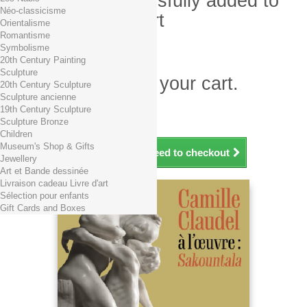
Product successfully added to
Néo-classicisme
your shopping cart
Orientalisme
Romantisme
Quantity
Symbolisme
Total
20th Century Painting
Sculpture
There is 1 item in your cart.
20th Century Sculpture
Sculpture ancienne
Total products (tax incl.)
19th Century Sculpture
Total shipping TTC
Free shipping!
Sculpture Bronze
Total (tax incl.)
Children
Museum's Shop & Gifts
Continue shopping
Proceed to checkout
Jewellery
Art et Bande dessinée
Livraison cadeau Livre d'art
Sélection pour enfants
Gift Cards and Boxes