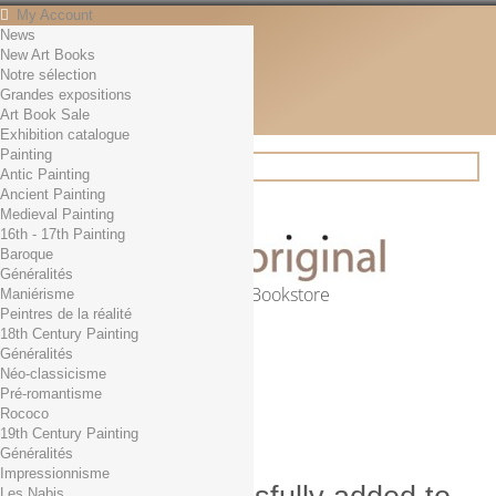
My Account
News
Contact
New Art Books
English
Notre sélection
English
Grandes expositions
Français
Art Book Sale
News
Exhibition catalogue
Painting
Antic Painting
Ancient Painting
Search
Medieval Painting
16th - 17th Painting
Baroque
Généralités
Online Art Bookstore
Maniérisme
Peintres de la réalité
Cart
(empty)
18th Century Painting
No products
Généralités
Néo-classicisme
Free shipping!
Shipping
Pré-romantisme
0,00 €
Total
Rococo
Check out
19th Century Painting
Généralités
Impressionnisme
Les Nabis