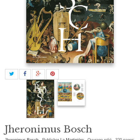
Jheronimus Bosch
Jheronimus Bosch
-
Publisher
La Martinière
-
Ouvrage relié
-
320
pages