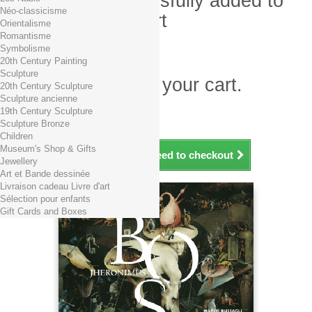
Product successfully added to
Néo-classicisme
your shopping cart
Orientalisme
Romantisme
Quantity
Symbolisme
Total
20th Century Painting
Sculpture
There is 1 item in your cart.
20th Century Sculpture
Sculpture ancienne
Total products (tax incl.)
19th Century Sculpture
Total shipping TTC
Free shipping!
Sculpture Bronze
Total (tax incl.)
Children
Museum's Shop & Gifts
Continue shopping
Proceed to checkout
Jewellery
Art et Bande dessinée
Livraison cadeau Livre d'art
Sélection pour enfants
Gift Cards and Boxes