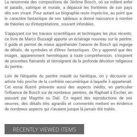
La renommée des compositions de Jérôme Bosch, où se mêlent enfer
et paradis, satirique et morale, a dépassé les frontières de son pays
dès son vivant. Pour autant sa biographie reste imprécise, au point que
le caractère fantastique de ses tableaux a donné naissance à nombre
de théories ou d'interprétations, souvent infondées.
S'appuyant sur les travaux scientifiques et techniques les plus récents,
ce livre de Marco Bussagli apporte un éclairage nouveau sur le peintre.
Il guide et permet de mieux appréhender l'oeuvre de Bosch qui regorge
de détails, de symboles et d'êtres fantastiques. On y apprend que des
images, apparemment hermétiques à toute compréhension, s'inspirent
de proverbes flamands et témoignent de la profonde dévotion religieuse
du peintre.
Loin de l'étiquette du peintre maudit ou hérétique, on y découvre un
artiste très proche de la confrérie oecuménique à laquelle il appartenait.
Cet essai illustré présente aussi des aspects inédits, en particulier
l'influence de Bosch sur de nombreux peintres, de Raphaël à Escher, en
passant par Magritte ou Dalí. En regard des reproductions de ses
oeuvres, des détails très agrandis et commentés mettent en évidence
de nombreux aspects qui n'avaient jusque là jamais été traités.
RECENTLY VIEWED ITEMS