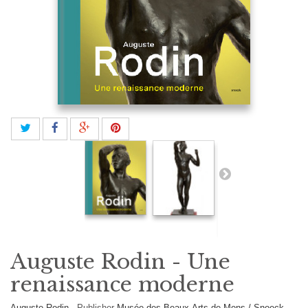
Auguste Rodin - Une
renaissance moderne
Auguste Rodin
-
Publisher
Musée des Beaux-Arts de Mons / Snoeck
-