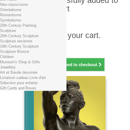
Product successfully added to
Néo-classicisme
your shopping cart
Orientalisme
Romantisme
Quantity
Symbolisme
Total
20th Century Painting
Sculpture
There is 1 item in your cart.
20th Century Sculpture
Sculpture ancienne
Total products (tax incl.)
19th Century Sculpture
Total shipping TTC
Free shipping!
Sculpture Bronze
Total (tax incl.)
Children
Museum's Shop & Gifts
Continue shopping
Proceed to checkout
Jewellery
Art et Bande dessinée
Livraison cadeau Livre d'art
Sélection pour enfants
Gift Cards and Boxes