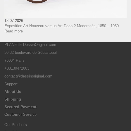
13.07.2026
Exposition Art Nouveau versus Art Deco ? Modernités, 1850 – 1950
Read more
PLANETE DessinOriginal.com
30-32 boulevard de Sébastopol
75004 Paris
+33130472003
contact@dessinoriginal.com
Support
About Us
Shipping
Secured Payment
Customer Service
Our Products