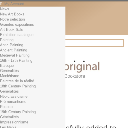
My Account
News
Contact
New Art Books
English
Notre sélection
English
Grandes expositions
Français
Art Book Sale
News
Exhibition catalogue
Painting
Antic Painting
Ancient Painting
Search
Medieval Painting
16th - 17th Painting
Baroque
Généralités
Online Art Bookstore
Maniérisme
Peintres de la réalité
Cart
(empty)
18th Century Painting
No products
Généralités
Néo-classicisme
Free shipping!
Shipping
Pré-romantisme
0,00 €
Total
Rococo
Check out
19th Century Painting
Généralités
Impressionnisme
Les Nabis