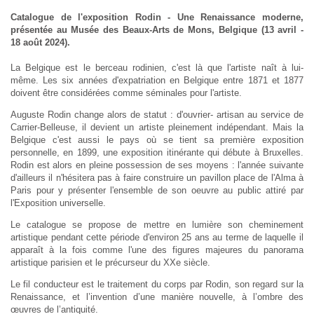
Catalogue de l'exposition Rodin - Une Renaissance moderne,
présentée au Musée des Beaux-Arts de Mons, Belgique (13 avril -
18 août 2024).
La Belgique est le berceau rodinien, c'est là que l'artiste naît à lui-
même. Les six années d'expatriation en Belgique entre 1871 et 1877
doivent être considérées comme séminales pour l'artiste.
Auguste Rodin change alors de statut : d'ouvrier- artisan au service de
Carrier-Belleuse, il devient un artiste pleinement indépendant. Mais la
Belgique c'est aussi le pays où se tient sa première exposition
personnelle, en 1899, une exposition itinérante qui débute à Bruxelles.
Rodin est alors en pleine possession de ses moyens : l'année suivante
d'ailleurs il n'hésitera pas à faire construire un pavillon place de l'Alma à
Paris pour y présenter l'ensemble de son oeuvre au public attiré par
l'Exposition universelle.
Le catalogue se propose de mettre en lumière son cheminement
artistique pendant cette période d'environ 25 ans au terme de laquelle il
apparaît à la fois comme l'une des figures majeures du panorama
artistique parisien et le précurseur du XXe siècle.
Le fil conducteur est le traitement du corps par Rodin, son regard sur la
Renaissance, et l’invention d’une manière nouvelle, à l’ombre des
œuvres de l’antiquité.