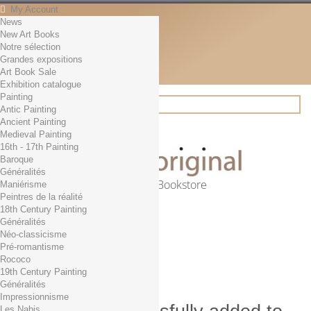
My Account
News
Contact
New Art Books
English
Notre sélection
English
Grandes expositions
Français
Art Book Sale
News
Exhibition catalogue
Painting
Antic Painting
Ancient Painting
Search
Medieval Painting
16th - 17th Painting
Baroque
Généralités
Online Art Bookstore
Maniérisme
Peintres de la réalité
Cart
(empty)
18th Century Painting
No products
Généralités
Néo-classicisme
Free shipping!
Shipping
Pré-romantisme
0,00 €
Total
Rococo
Check out
19th Century Painting
Généralités
Impressionnisme
Les Nabis