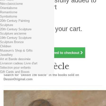
Product successfully added to
Néo-classicisme
your shopping cart
Orientalisme
Romantisme
Quantity
Symbolisme
Total
20th Century Painting
Sculpture
There is 1 item in your cart.
20th Century Sculpture
Sculpture ancienne
Total products (tax incl.)
19th Century Sculpture
Total shipping TTC
Free shipping!
Sculpture Bronze
Total (tax incl.)
Children
Museum's Shop & Gifts
Continue shopping
Proceed to checkout
Jewellery
Art et Bande dessinée
Livraison cadeau Livre d'art
Dessin 19e siècle
Sélection pour enfants
Gift Cards and Boxes
Search for "Dessin 19e siècle" in the books sold on
DessinOriginal.com