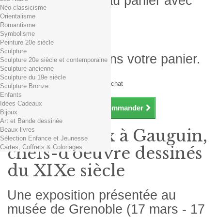
Produit ajouté au panier avec
Néo-classicisme
succès
Orientalisme
Romantisme
Quantité
Symbolisme
Total
Peinture 20e siècle
Sculpture
Il y a 1 produit dans votre panier.
Sculpture 20e siècle et contemporaine
Sculpture ancienne
Total produits TTC
Sculpture du 19e siècle
Frais de port TTC
0,01€ dès 29€ d'achat
Sculpture Bronze
Total TTC
Enfants
Idées Cadeaux
Continuer mes achats
Commander
Bijoux
Art et Bande dessinée
Beaux livres
De Delacroix à Gauguin,
Sélection Enfance et Jeunesse
Cartes, Coffrets & Coloriages
chefs-d'oeuvre dessinés
du XIXe siècle
Une exposition présentée au
musée de Grenoble (17 mars - 17