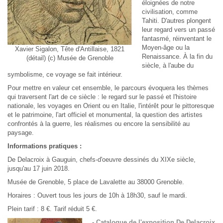
éloignées de notre
civilisation, comme
Tahiti. D'autres plongent
leur regard vers un passé
fantasmé, réinventant le
Moyen-âge ou la
Xavier Sigalon, Tête d'Antillaise, 1821
Renaissance. À la fin du
(détail) (c) Musée de Grenoble
siècle, à l'aube du
symbolisme, ce voyage se fait intérieur.
Pour mettre en valeur cet ensemble, le parcours évoquera les thèmes
qui traversent l'art de ce siècle : le regard sur le passé et l'histoire
nationale, les voyages en Orient ou en Italie, l'intérêt pour le pittoresque
et le patrimoine, l'art officiel et monumental, la question des artistes
confrontés à la guerre, les réalismes ou encore la sensibilité au
paysage.
Informations pratiques :
De Delacroix à Gauguin, chefs-d'oeuvre dessinés du XIXe siècle,
jusqu'au 17 juin 2018.
Musée de Grenoble, 5 place de Lavalette au 38000 Grenoble.
Horaires : Ouvert tous les jours de 10h à 18h30, sauf le mardi.
Plein tarif : 8 €. Tarif réduit 5 €.
-
Catalogue de l'exposition De Delacroix