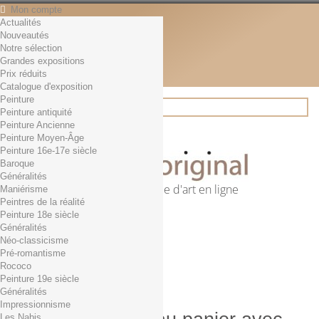
Mon compte
Actualités
Contact
Nouveautés
Français
Notre sélection
English
Grandes expositions
Français
Prix réduits
Actualités
Catalogue d'exposition
Peinture
Peinture antiquité
Peinture Ancienne
Rechercher
Peinture Moyen-Âge
Peinture 16e-17e siècle
Baroque
Généralités
Première librairie d'art en ligne
Maniérisme
Peintres de la réalité
Panier
(vide)
Peinture 18e siècle
Aucun produit
Généralités
Néo-classicisme
0,01€ dès 29€ d'achat
Livraison
Pré-romantisme
0,00 €
Total
Rococo
Commander
Peinture 19e siècle
Généralités
Impressionnisme
Les Nabis