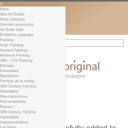
My Account
News
Contact
New Art Books
English
Notre sélection
English
Grandes expositions
Français
Art Book Sale
News
Exhibition catalogue
Painting
Antic Painting
Ancient Painting
Search
Medieval Painting
16th - 17th Painting
Baroque
Généralités
Online Art Bookstore
Maniérisme
Peintres de la réalité
Cart
(empty)
18th Century Painting
No products
Généralités
Néo-classicisme
Free shipping!
Shipping
Pré-romantisme
0,00 €
Total
Rococo
Check out
19th Century Painting
Généralités
Impressionnisme
Les Nabis