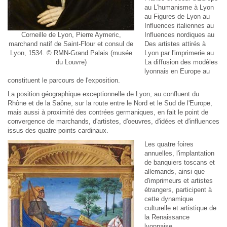
au L'humanisme à Lyon
au Figures de Lyon au
Influences italiennes au
Corneille de Lyon, Pierre Aymeric,
Influences nordiques au
marchand natif de Saint-Flour et consul de
Des artistes attirés à
Lyon, 1534. © RMN-Grand Palais (musée
Lyon par l'imprimerie au
du Louvre)
La diffusion des modèles
lyonnais en Europe au
constituent le parcours de l'exposition.
La position géographique exceptionnelle de Lyon, au confluent du
Rhône et de la Saône, sur la route entre le Nord et le Sud de l'Europe,
mais aussi à proximité des contrées germaniques, en fait le point de
convergence de marchands, d'artistes, d'oeuvres, d'idées et d'influences
issus des quatre points cardinaux.
Les quatre foires
annuelles, l'implantation
de banquiers toscans et
allemands, ainsi que
d'imprimeurs et artistes
étrangers, participent à
cette dynamique
culturelle et artistique de
la Renaissance
lyonnaise.