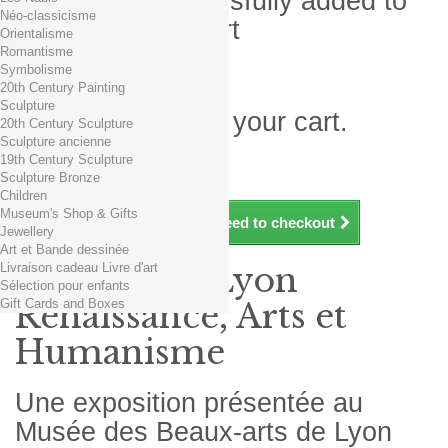
Product successfully added to
Néo-classicisme
your shopping cart
Orientalisme
Romantisme
Quantity
Symbolisme
Total
20th Century Painting
Sculpture
There is 1 item in your cart.
20th Century Sculpture
Sculpture ancienne
Total products (tax incl.)
19th Century Sculpture
Total shipping TTC
Free shipping!
Sculpture Bronze
Total (tax incl.)
Children
Museum's Shop & Gifts
Continue shopping
Proceed to checkout
Jewellery
Art et Bande dessinée
Livraison cadeau Livre d'art
Exposition Lyon
Sélection pour enfants
Gift Cards and Boxes
Renaissance, Arts et
Humanisme
Une exposition présentée au
Musée des Beaux-arts de Lyon