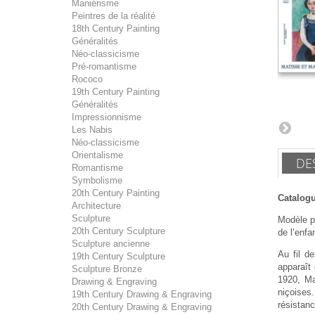
Maniérisme
Peintres de la réalité
18th Century Painting
Généralités
Néo-classicisme
Pré-romantisme
Rococo
19th Century Painting
Généralités
Impressionnisme
Les Nabis
Néo-classicisme
Orientalisme
DE
Romantisme
Symbolisme
20th Century Painting
Catalogu
Architecture
Sculpture
Modèle pr
20th Century Sculpture
de l’enfa
Sculpture ancienne
Au fil d
19th Century Sculpture
apparaît
Sculpture Bronze
1920, Ma
Drawing & Engraving
niçoises.
19th Century Drawing & Engraving
résistanc
20th Century Drawing & Engraving