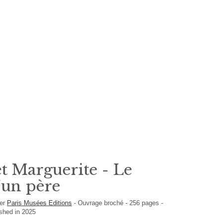
et Marguerite - Le
'un père
her
Paris Musées Editions
-
Ouvrage broché
-
256
pages -
ished in 2025