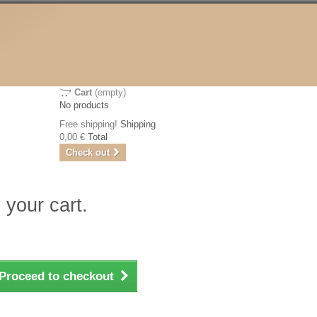
Cart
(empty)
No products
Free shipping!
Shipping
0,00 €
Total
Check out
 your cart.
Proceed to checkout