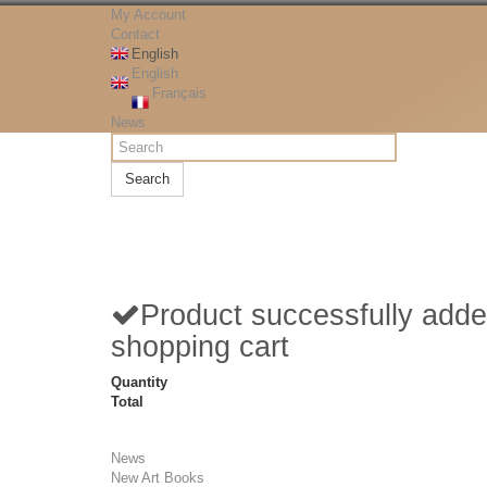
My Account
Contact
English
English
Français
News
Search
Product successfully adde
shopping cart
Quantity
Total
News
New Art Books