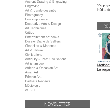
Ancient Drawing & Engraving
S'appuyan
Engraving
inédits d
Art & Bande dessinée
Photography
Contemporary art
Decorative Arts & Design
RE
Art Techniques
Critics
Entertainment art books
Dossier Diane de Selliers
Citadelles & Mazenod
Art & Nature
Civilisations
Antiquity & Past Civilisations
Art islamique
Matisse 
African & Oceanian Art
Le regar
Asian Art
Primive Arts
Partners Reviews
Médiologie
ACSEL
NEWSLETTER