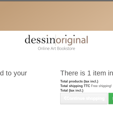
Online Art Bookstore
d to your
There is 1 item in
Total products (tax incl.)
Total shipping TTC
Free shipping!
Total (tax incl.)
Continue shopping