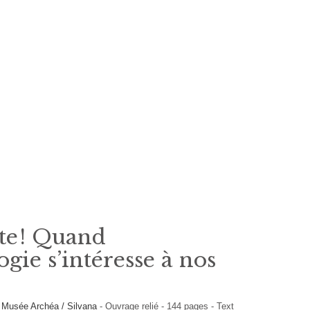
tte ! Quand
ogie s’intéresse à nos
r
Musée Archéa / Silvana
-
Ouvrage relié
-
144
pages -
Text