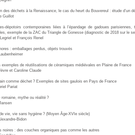
n des déchets à la Renaissance, le cas du heurt du Bouvereul : étude d’un d
 Guillot
es-dépotoirs contemporaines liées à l’épandage de gadoues parisiennes,
lles, exemple de la ZAC du Triangle de Gonesse (diagnostic de 2018 sur le s
Legriel et François Renel
ores : emballages perdus, objets trouvés
Laubenheimer
 exemples de réutilisations de céramiques médiévales en Plaine de France
èvre et Caroline Claude
ain comme déchet ? Exemples de sites gaulois en Pays de France
iel Pariat
 romaine, mythe ou réalité ?
Jansen
de vie, vie sans hygiène ? (Moyen Âge-XVIe siècle)
Alexandre-Bidon
es noires : des couches organiques pas comme les autres