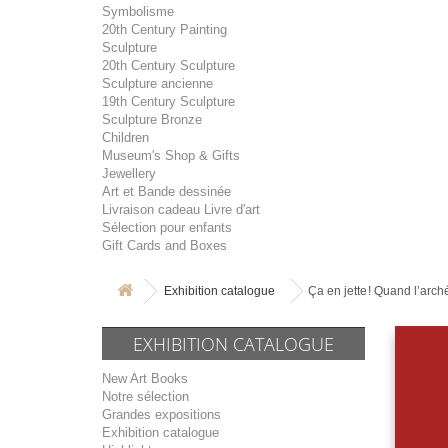
Symbolisme
20th Century Painting
Sculpture
20th Century Sculpture
Sculpture ancienne
19th Century Sculpture
Sculpture Bronze
Children
Museum's Shop & Gifts
Jewellery
Art et Bande dessinée
Livraison cadeau Livre d'art
Sélection pour enfants
Gift Cards and Boxes
Exhibition catalogue
Ça en jette ! Quand l’arc
EXHIBITION CATALOGUE
New Art Books
Notre sélection
Grandes expositions
Exhibition catalogue