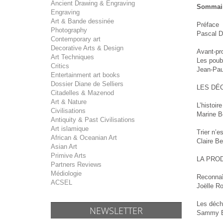
Ancient Drawing & Engraving
Sommai
Engraving
Art & Bande dessinée
Préface
Photography
Pascal Do
Contemporary art
Decorative Arts & Design
Avant-pr
Art Techniques
Les poube
Critics
Jean-Pau
Entertainment art books
Dossier Diane de Selliers
LES DÉC
Citadelles & Mazenod
Art & Nature
L’histoir
Civilisations
Marine B
Antiquity & Past Civilisations
Art islamique
Trier n’es
African & Oceanian Art
Claire B
Asian Art
Primive Arts
LA PRO
Partners Reviews
Médiologie
Reconnaît
ACSEL
Joëlle Ro
Les déch
NEWSLETTER
Sammy Be