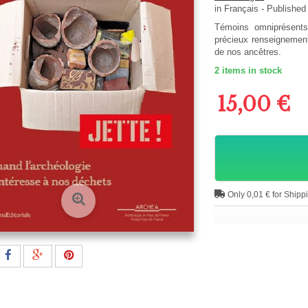
in
Français
- Published
Témoins omniprésents
précieux renseignement
de nos ancêtres.
2
items in stock
15,00 €
Only 0,01 € for Shipp