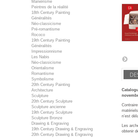
Maniérisme
Peintres de la réalité
18th Century Painting
Généralités
Néo-classicisme
Pré-romantisme
Rococo
19th Century Painting
Généralités
Impressionnisme
Les Nabis
Néo-classicisme
Orientalisme
DE
Romantisme
Symbolisme
20th Century Painting
Catalogu
Architecture
novembr
Sculpture
20th Century Sculpture
Contraire
Sculpture ancienne
matériels
19th Century Sculpture
n’est dél
Sculpture Bronze
Drawing & Engraving
Les arché
19th Century Drawing & Engraving
obtenir d
20th Century Drawing & Engraving