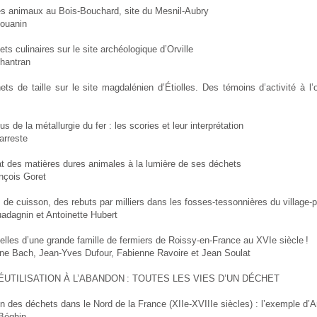
es animaux au Bois-Bouchard, site du Mesnil-Aubry
ouanin
ts culinaires sur le site archéologique d’Orville
Chantran
ts de taille sur le site magdalénien d’Étiolles. Des témoins d’activité à l’
us de la métallurgie du fer : les scories et leur interprétation
arreste
at des matières dures animales à la lumière de ses déchets
nçois Goret
 de cuisson, des rebuts par milliers dans les fosses-tessonnières du village-
dagnin et Antoinette Hubert
lles d’une grande famille de fermiers de Roissy-en-France au XVIe siècle !
ne Bach, Jean-Yves Dufour, Fabienne Ravoire et Jean Soulat
ÉUTILISATION À L’ABANDON : TOUTES LES VIES D’UN DÉCHET
n des déchets dans le Nord de la France (XIIe-XVIIIe siècles) : l’exemple d’A
Béghin