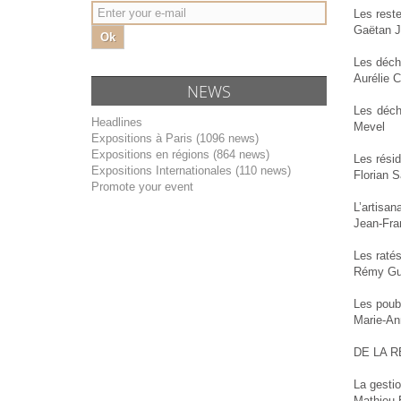
Les rest
Gaëtan J
Ok
Les déche
Aurélie 
NEWS
Les déche
Headlines
Mevel
Expositions à Paris (1096 news)
Expositions en régions (864 news)
Les résid
Expositions Internationales (110 news)
Florian S
Promote your event
L’artisan
Jean-Fra
Les ratés
Rémy Gua
Les poube
Marie-An
DE LA R
La gestio
Mathieu 