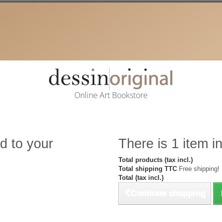
Online Art Bookstore
d to your
There is 1 item in
Total products (tax incl.)
Total shipping TTC
Free shipping!
Total (tax incl.)
Continue shopping