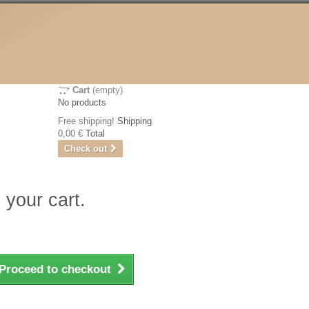
Cart
(empty)
No products
Free shipping!
Shipping
0,00 €
Total
Check out
 your cart.
Proceed to checkout