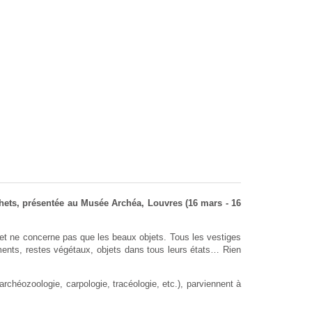
échets, présentée au Musée Archéa, Louvres (16 mars - 16
s et ne concerne pas que les beaux objets. Tous les vestiges
ements, restes végétaux, objets dans tous leurs états… Rien
rchéozoologie, carpologie, tracéologie, etc.), parviennent à