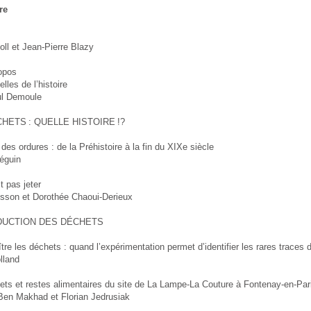
re
ll et Jean-Pierre Blazy
opos
lles de l’histoire
l Demoule
HETS : QUELLE HISTOIRE !?
e des ordures : de la Préhistoire à la fin du XIXe siècle
éguin
t pas jeter
esson et Dorothée Chaoui-Derieux
DUCTION DES DÉCHETS
re les déchets : quand l’expérimentation permet d’identifier les rares traces d
lland
ets et restes alimentaires du site de La Lampe-La Couture à Fontenay-en-Par
n Makhad et Florian Jedrusiak