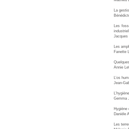
La gestio
Bénédicte
Les foss
industrie
Jacques 
Les amph
Fanette 
Quelques
Annie Lef
L’os hum
Jean-Gabr
L’hygiène
Gemma 
Hygiène 
Danièle 
Les terr