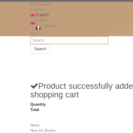
My Account
Contact
English
English
Français
News
Search
Product successfully adde
shopping cart
Quantity
Total
News
New Art Books