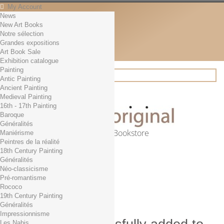
My Account
News
Contact
New Art Books
English
Notre sélection
English
Grandes expositions
Français
Art Book Sale
News
Exhibition catalogue
Painting
Antic Painting
Ancient Painting
Search
Medieval Painting
16th - 17th Painting
Baroque
Généralités
Online Art Bookstore
Maniérisme
Peintres de la réalité
Cart
(empty)
18th Century Painting
No products
Généralités
Néo-classicisme
Free shipping!
Shipping
Pré-romantisme
0,00 €
Total
Rococo
Check out
19th Century Painting
Généralités
Impressionnisme
Les Nabis