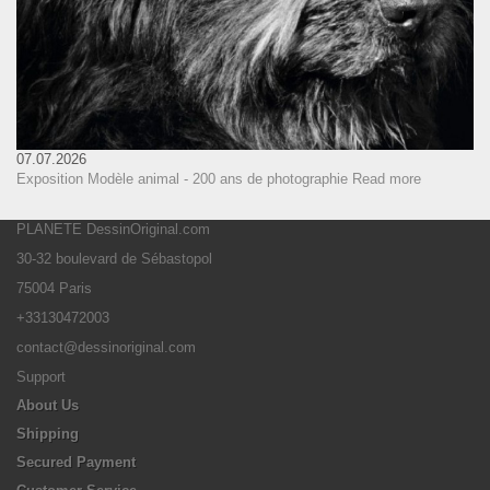
07.07.2026
Exposition Modèle animal - 200 ans de photographie
Read more
PLANETE DessinOriginal.com
30-32 boulevard de Sébastopol
75004 Paris
+33130472003
contact@dessinoriginal.com
Support
About Us
Shipping
Secured Payment