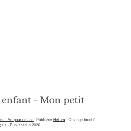
 enfant - Mon petit
me : Art pour enfant
-
Publisher
Helium
-
Ouvrage broché
-
çais
- Published in 2026