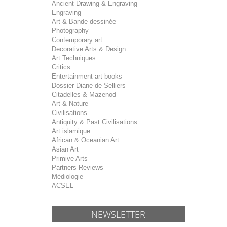
Ancient Drawing & Engraving
Engraving
Art & Bande dessinée
Photography
Contemporary art
Decorative Arts & Design
Art Techniques
Critics
Entertainment art books
Dossier Diane de Selliers
Citadelles & Mazenod
Art & Nature
Civilisations
Antiquity & Past Civilisations
Art islamique
African & Oceanian Art
Asian Art
Primive Arts
Partners Reviews
Médiologie
ACSEL
NEWSLETTER