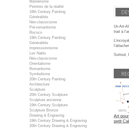
Maniérisme
Peintres de la réalité
DE
18th Century Painting
Généralités
Néo-classicisme
Un Art-Al
Pré-romantisme
trait à l’
Rococo
19th Century Painting
L’incroya
Généralités
l’attachem
Impressionnisme
Les Nabis
Surtout, 
Néo-classicisme
Orientalisme
Romantisme
RE
Symbolisme
20th Century Painting
Architecture
Sculpture
20th Century Sculpture
Sculpture ancienne
19th Century Sculpture
Sculpture Bronze
Drawing & Engraving
Art pour
19th Century Drawing & Engraving
petit Ca
20th Century Drawing & Engraving