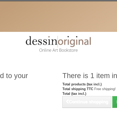
Online Art Bookstore
d to your
There is 1 item in
Total products (tax incl.)
Total shipping TTC
Free shipping!
Total (tax incl.)
Continue shopping