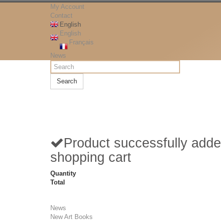
My Account
Contact
English
English
Français
News
Search
Product successfully adde
shopping cart
Quantity
Total
News
New Art Books