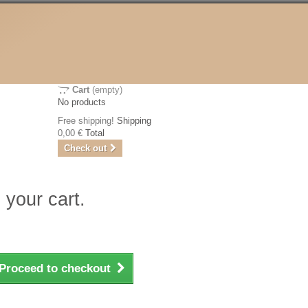
Cart
(empty)
No products
Free shipping!
Shipping
0,00 €
Total
Check out
 your cart.
Proceed to checkout