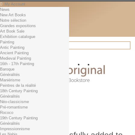
My Account
News
Contact
New Art Books
English
Notre sélection
English
Grandes expositions
Français
Art Book Sale
News
Exhibition catalogue
Painting
Antic Painting
Ancient Painting
Search
Medieval Painting
16th - 17th Painting
Baroque
Généralités
Online Art Bookstore
Maniérisme
Peintres de la réalité
Cart
(empty)
18th Century Painting
No products
Généralités
Néo-classicisme
Free shipping!
Shipping
Pré-romantisme
0,00 €
Total
Rococo
Check out
19th Century Painting
Généralités
Impressionnisme
Les Nabis