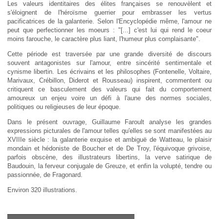
Les valeurs identitaires des élites françaises se renouvèlent et
s'éloignent de l'héroïsme guerrier pour embrasser les vertus
pacificatrices de la galanterie. Selon l'Encyclopédie même, l'amour ne
peut que perfectionner les moeurs : "[...] c'est lui qui rend le coeur
moins farouche, le caractère plus liant, l'humeur plus complaisante".
Cette période est traversée par une grande diversité de discours
souvent antagonistes sur l'amour, entre sincérité sentimentale et
cynisme libertin. Les écrivains et les philosophes (Fontenelle, Voltaire,
Marivaux, Crébillon, Diderot et Rousseau) inspirent, commentent ou
critiquent ce basculement des valeurs qui fait du comportement
amoureux un enjeu voire un défi à l'aune des normes sociales,
politiques ou religieuses de leur époque.
Dans le présent ouvrage, Guillaume Faroult analyse les grandes
expressions picturales de l'amour telles qu'elles se sont manifestées au
XVIIIe siècle : la galanterie exquise et ambiguë de Watteau, le plaisir
mondain et hédoniste de Boucher et de De Troy, l'équivoque grivoise,
parfois obscène, des illustrateurs libertins, la verve satirique de
Baudouin, la ferveur conjugale de Greuze, et enfin la volupté, tendre ou
passionnée, de Fragonard.
Environ 320 illustrations.