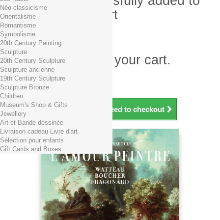
Product successfully added to
Néo-classicisme
your shopping cart
Orientalisme
Romantisme
Quantity
Symbolisme
Total
20th Century Painting
Sculpture
There is 1 item in your cart.
20th Century Sculpture
Sculpture ancienne
Total products (tax incl.)
19th Century Sculpture
Total shipping TTC
Free shipping!
Sculpture Bronze
Total (tax incl.)
Children
Museum's Shop & Gifts
Continue shopping
Proceed to checkout
Jewellery
Art et Bande dessinée
Livraison cadeau Livre d'art
Sélection pour enfants
Gift Cards and Boxes