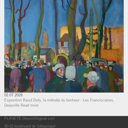
02.07.2026
Exposition Raoul Dufy, la mélodie du bonheur - Les Franciscaines,
Deauville
Read more
PLANETE DessinOriginal.com
30-32 boulevard de Sébastopol