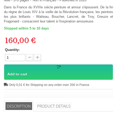
relié
-
570
pages -
Text in
Français
- Published in 2020
Dans la France du XVIIIe siècle peinture et amour s'épousent. De la fin
du règne de Louis XIV à la veille de la Révolution française, les peintres
les plus brillants - Watteau, Boucher, Lancret, de Troy, Greuze et
Fragonard - consacrent leur talent à l'inspiration amoureuse.
Shipped within 5 to 10 days
160,00 €
Quantity:
Add to cart
Only 0,01 € for Shipping on any order over 35€ in France
DESCRIPTION
PRODUCT DETAILS