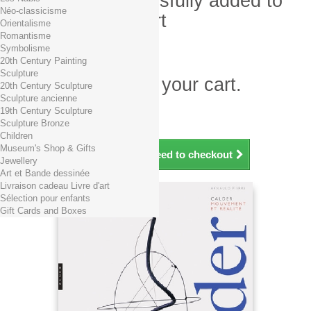
Product successfully added to
Néo-classicisme
your shopping cart
Orientalisme
Romantisme
Quantity
Symbolisme
Total
20th Century Painting
Sculpture
There is 1 item in your cart.
20th Century Sculpture
Sculpture ancienne
Total products (tax incl.)
19th Century Sculpture
Total shipping TTC
Free shipping!
Sculpture Bronze
Total (tax incl.)
Children
Museum's Shop & Gifts
Continue shopping
Proceed to checkout
Jewellery
Art et Bande dessinée
Livraison cadeau Livre d'art
Sélection pour enfants
Gift Cards and Boxes