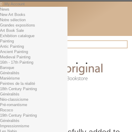
My Account
News
Contact
New Art Books
English
Notre sélection
English
Grandes expositions
Français
Art Book Sale
News
Exhibition catalogue
Painting
Antic Painting
Ancient Painting
Search
Medieval Painting
16th - 17th Painting
Baroque
Généralités
Online Art Bookstore
Maniérisme
Peintres de la réalité
Cart
(empty)
18th Century Painting
No products
Généralités
Néo-classicisme
Free shipping!
Shipping
Pré-romantisme
0,00 €
Total
Rococo
Check out
19th Century Painting
Généralités
Impressionnisme
Les Nabis