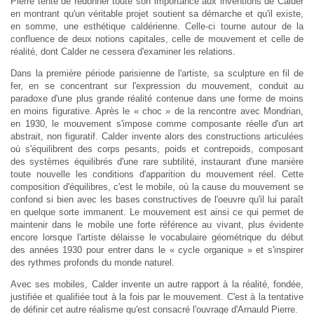
Pierre tente de redonner toute son importance aux inventions de Calder
en montrant qu'un véritable projet soutient sa démarche et qu'il existe,
en somme, une esthétique caldérienne. Celle-ci tourne autour de la
confluence de deux notions capitales, celle de mouvement et celle de
réalité, dont Calder
ne cessera d'examiner les relations.
Dans la première période parisienne de l'artiste, sa sculpture en fil de
fer, en se concentrant sur l'expression du mouvement, conduit au
paradoxe d'une plus grande réalité contenue dans une forme de moins
en moins figurative. Après le « choc » de la rencontre avec Mondrian,
en 1930, le mouvement s'impose comme composante réelle d'un art
abstrait, non figuratif. Calder invente alors des constructions articulées
où s'équilibrent des corps pesants, poids et contrepoids, composant
des systèmes équilibrés d'une rare subtilité, instaurant d'une manière
toute nouvelle les conditions d'apparition du mouvement réel. Cette
composition d'équilibres, c'est le mobile, où la cause du mouvement se
confond si bien avec les bases constructives de l'oeuvre qu'il lui paraît
en quelque sorte immanent. Le mouvement est ainsi ce qui permet de
maintenir dans le mobile une forte référence au vivant, plus évidente
encore lorsque l'artiste délaisse le vocabulaire géométrique du début
des années 1930 pour entrer dans le « cycle organique » et s'inspirer
des rythmes profonds du monde naturel.
Avec ses mobiles, Calder invente un autre rapport à la réalité, fondée,
justifiée et qualifiée tout à la fois par le mouvement. C'est à la tentative
de définir cet autre réalisme qu'est consacré l'ouvrage d'Arnauld Pierre.