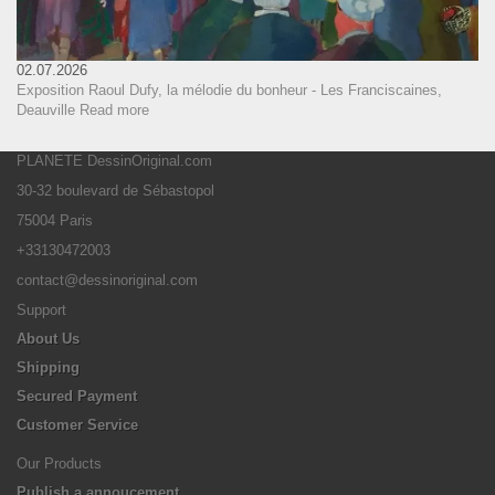
02.07.2026
Exposition Raoul Dufy, la mélodie du bonheur - Les Franciscaines,
Deauville
Read more
PLANETE DessinOriginal.com
30-32 boulevard de Sébastopol
75004 Paris
+33130472003
contact@dessinoriginal.com
Support
About Us
Shipping
Secured Payment
Customer Service
Our Products
Publish a annoucement