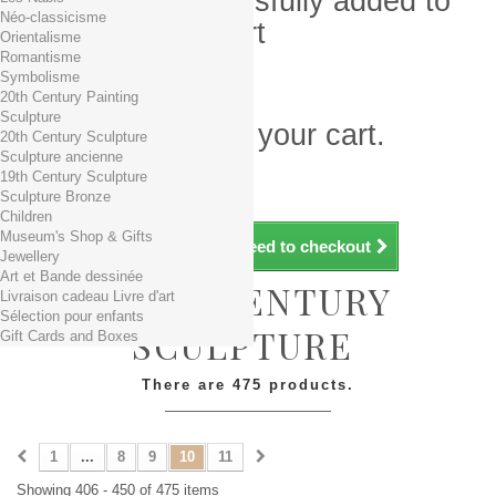
Product successfully added to
Néo-classicisme
your shopping cart
Orientalisme
Romantisme
Quantity
Symbolisme
Total
20th Century Painting
Sculpture
There is 1 item in your cart.
20th Century Sculpture
Sculpture ancienne
Total products (tax incl.)
19th Century Sculpture
Total shipping TTC
Free shipping!
Sculpture Bronze
Total (tax incl.)
Children
Museum's Shop & Gifts
Continue shopping
Proceed to checkout
Jewellery
Art et Bande dessinée
20TH CENTURY
Livraison cadeau Livre d'art
Sélection pour enfants
SCULPTURE
Gift Cards and Boxes
There are 475 products.
1
...
8
9
10
11
Showing 406 - 450 of 475 items