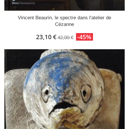
Vincent Beaurin, le spectre dans l'atelier de
Cézanne
23,10 €
-45%
42,00 €