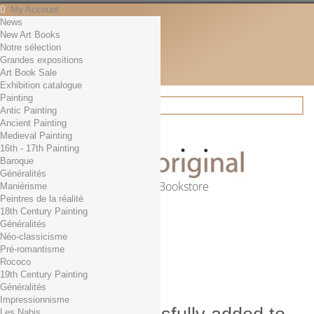
My Account
News
Contact
New Art Books
English
Notre sélection
English
Grandes expositions
Français
Art Book Sale
News
Exhibition catalogue
Painting
Antic Painting
Ancient Painting
Search
Medieval Painting
16th - 17th Painting
Baroque
Généralités
Online Art Bookstore
Maniérisme
Peintres de la réalité
Cart
(empty)
18th Century Painting
No products
Généralités
Néo-classicisme
Free shipping!
Shipping
Pré-romantisme
0,00 €
Total
Rococo
Check out
19th Century Painting
Généralités
Impressionnisme
Les Nabis