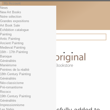
My Account
News
Contact
New Art Books
English
Notre sélection
English
Grandes expositions
Français
Art Book Sale
News
Exhibition catalogue
Painting
Antic Painting
Ancient Painting
Search
Medieval Painting
16th - 17th Painting
Baroque
Généralités
Online Art Bookstore
Maniérisme
Peintres de la réalité
Cart
(empty)
18th Century Painting
No products
Généralités
Néo-classicisme
Free shipping!
Shipping
Pré-romantisme
0,00 €
Total
Rococo
Check out
19th Century Painting
Généralités
Impressionnisme
Les Nabis