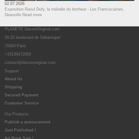
02.07.2026
Exposition Raoul Dufy, la mélodie du bonheur - Les Franciscaines,
Deauville
Read more
PLANETE DessinOriginal.com
30-32 boulevard de Sébastopol
75004 Paris
+33130472003
contact@dessinoriginal.com
Support
About Us
Shipping
Secured Payment
Customer Service
Our Products
Publish a annoucement
Just Published !
Art Book Sale !