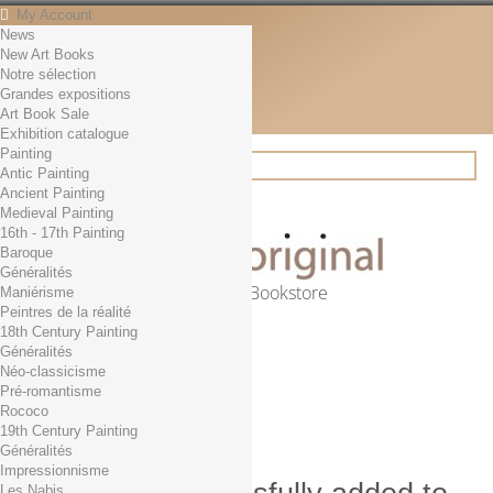
My Account
News
Contact
New Art Books
English
Notre sélection
English
Grandes expositions
Français
Art Book Sale
News
Exhibition catalogue
Painting
Antic Painting
Ancient Painting
Search
Medieval Painting
16th - 17th Painting
Baroque
Généralités
Online Art Bookstore
Maniérisme
Peintres de la réalité
Cart
(empty)
18th Century Painting
No products
Généralités
Néo-classicisme
Free shipping!
Shipping
Pré-romantisme
0,00 €
Total
Rococo
Check out
19th Century Painting
Généralités
Impressionnisme
Les Nabis