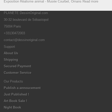
Exposition Réalisme animal - Musée Courbet, Ornans
Read more
PLANETE DessinOriginal.com
30-32 boulevard de Sébastopol
75004 Paris
+33130472003
contact@dessinoriginal.com
Support
About Us
Shipping
Secured Payment
Customer Service
Our Products
Publish a annoucement
Just Published !
Art Book Sale !
Night Book