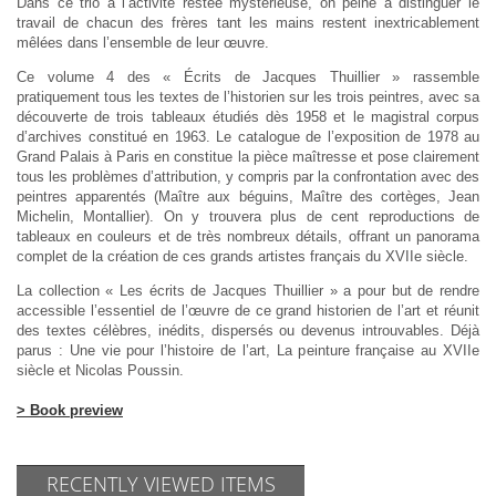
Dans ce trio à l’activité restée mystérieuse, on peine à distinguer le
travail de chacun des frères tant les mains restent inextricablement
mêlées dans l’ensemble de leur œuvre.
Ce volume 4 des « Écrits de Jacques Thuillier » rassemble
pratiquement tous les textes de l’historien sur les trois peintres, avec sa
découverte de trois tableaux étudiés dès 1958 et le magistral corpus
d’archives constitué en 1963. Le catalogue de l’exposition de 1978 au
Grand Palais à Paris en constitue la pièce maîtresse et pose clairement
tous les problèmes d’attribution, y compris par la confrontation avec des
peintres apparentés (Maître aux béguins, Maître des cortèges, Jean
Michelin, Montallier). On y trouvera plus de cent reproductions de
tableaux en couleurs et de très nombreux détails, offrant un panorama
complet de la création de ces grands artistes français du XVIIe siècle.
La collection « Les écrits de Jacques Thuillier » a pour but de rendre
accessible l’essentiel de l’œuvre de ce grand histo­rien de l’art et réunit
des textes célèbres, inédits, dispersés ou devenus introuvables. Déjà
parus : Une vie pour l’histoire de l’art, La peinture française au XVIIe
siècle et Nicolas Poussin.
> Book preview
RECENTLY VIEWED ITEMS