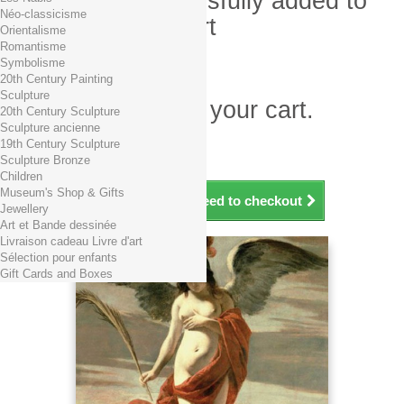
Product successfully added to
Néo-classicisme
your shopping cart
Orientalisme
Romantisme
Quantity
Symbolisme
Total
20th Century Painting
Sculpture
There is 1 item in your cart.
20th Century Sculpture
Sculpture ancienne
Total products (tax incl.)
19th Century Sculpture
Total shipping TTC
Free shipping!
Sculpture Bronze
Total (tax incl.)
Children
Museum's Shop & Gifts
Continue shopping
Proceed to checkout
Jewellery
Art et Bande dessinée
Livraison cadeau Livre d'art
Sélection pour enfants
Gift Cards and Boxes