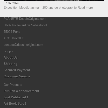
07.07.2026
Exposition Modèle animal - 200 ans de photographie
Read more
PLANETE DessinOriginal.com
30-32 boulevard de Sébastopol
75004 Paris
+33130472003
contact@dessinoriginal.com
Support
About Us
Shipping
Secured Payment
Customer Service
Our Products
Publish a annoucement
Just Published !
Art Book Sale !