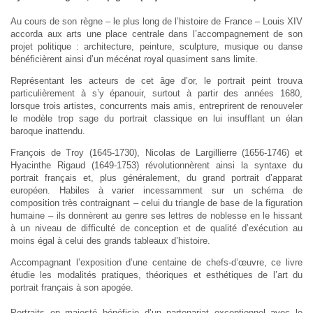
Au cours de son règne – le plus long de l’histoire de France – Louis XIV
accorda aux arts une place centrale dans l’accompagnement de son
projet politique : architecture, peinture, sculpture, musique ou danse
bénéficièrent ainsi d’un mécénat royal quasiment sans limite.
Représentant les acteurs de cet âge d’or, le portrait peint trouva
particulièrement à s’y épanouir, surtout à partir des années 1680,
lorsque trois artistes, concurrents mais amis, entreprirent de renouveler
le modèle trop sage du portrait classique en lui insufflant un élan
baroque inattendu.
François de Troy (1645-1730), Nicolas de Largillierre (1656-1746) et
Hyacinthe Rigaud (1649-1753) révolutionnèrent ainsi la syntaxe du
portrait français et, plus généralement, du grand portrait d’apparat
européen. Habiles à varier incessamment sur un schéma de
composition très contraignant – celui du triangle de base de la figuration
humaine – ils donnèrent au genre ses lettres de noblesse en le hissant
à un niveau de difficulté de conception et de qualité d’exécution au
moins égal à celui des grands tableaux d’histoire.
Accompagnant l’exposition d’une centaine de chefs-d’œuvre, ce livre
étudie les modalités pratiques, théoriques et esthétiques de l’art du
portrait français à son apogée.
Portraits en majesté bénéficie d’un partenariat exceptionnel avec le