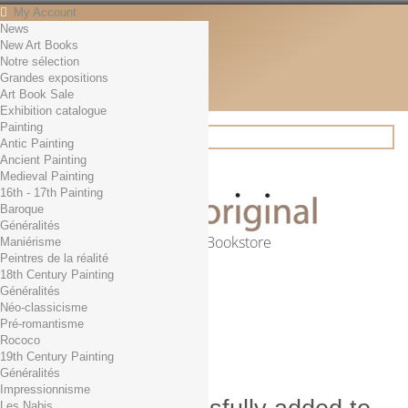
My Account
News
Contact
New Art Books
English
Notre sélection
English
Grandes expositions
Français
Art Book Sale
News
Exhibition catalogue
Painting
Antic Painting
Ancient Painting
Search
Medieval Painting
16th - 17th Painting
Baroque
Généralités
Online Art Bookstore
Maniérisme
Peintres de la réalité
Cart
(empty)
18th Century Painting
No products
Généralités
Néo-classicisme
Free shipping!
Shipping
Pré-romantisme
0,00 €
Total
Rococo
Check out
19th Century Painting
Généralités
Impressionnisme
Les Nabis