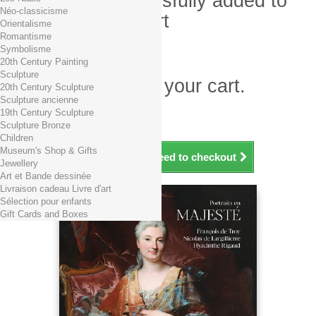
Product successfully added to
Néo-classicisme
your shopping cart
Orientalisme
Romantisme
Quantity
Symbolisme
Total
20th Century Painting
Sculpture
There is 1 item in your cart.
20th Century Sculpture
Sculpture ancienne
Total products (tax incl.)
19th Century Sculpture
Total shipping TTC
Free shipping!
Sculpture Bronze
Total (tax incl.)
Children
Museum's Shop & Gifts
Continue shopping
Proceed to checkout
Jewellery
Art et Bande dessinée
Livraison cadeau Livre d'art
Sélection pour enfants
Gift Cards and Boxes