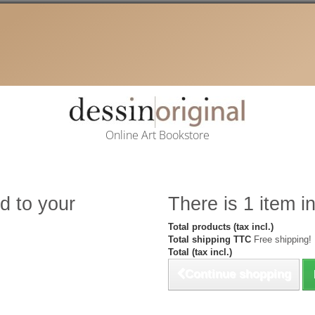
Online Art Bookstore
d to your
There is 1 item in
Total products (tax incl.)
Total shipping TTC
Free shipping!
Total (tax incl.)
Continue shopping