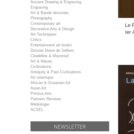
Ancient Drawing & Engraving
Engraving
Art & Bande dessinée
Photography
Contemporary art
Le 
Decorative Arts & Design
Ier 
Art Techniques
Critics
Entertainment art books
Dossier Diane de Selliers
Citadelles & Mazenod
Art & Nature
Civilisations
Antiquity & Past Civilisations
Art islamique
African & Oceanian Art
Asian Art
Primive Arts
Partners Reviews
Médiologie
ACSEL
NEWSLETTER