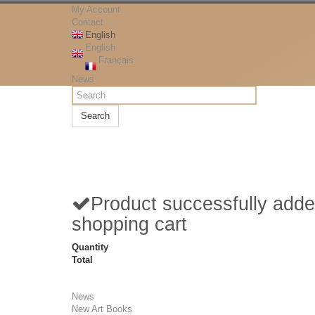
My Account
Contact
English
English
Français
News
Search
Product successfully adde
shopping cart
Quantity
Total
News
New Art Books