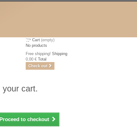
Cart
(empty)
No products
Free shipping!
Shipping
0,00 €
Total
Check out
 your cart.
Proceed to checkout