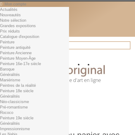
Mon compte
Actualités
Contact
Nouveautés
Français
Notre sélection
English
Grandes expositions
Français
Prix réduits
Actualités
Catalogue d'exposition
Peinture
Peinture antiquité
Peinture Ancienne
Rechercher
Peinture Moyen-Âge
Peinture 16e-17e siècle
Baroque
Généralités
Première librairie d'art en ligne
Maniérisme
Peintres de la réalité
Panier
(vide)
Peinture 18e siècle
Aucun produit
Généralités
Néo-classicisme
0,01€ dès 29€ d'achat
Livraison
Pré-romantisme
0,00 €
Total
Rococo
Commander
Peinture 19e siècle
Généralités
Impressionnisme
Les Nabis