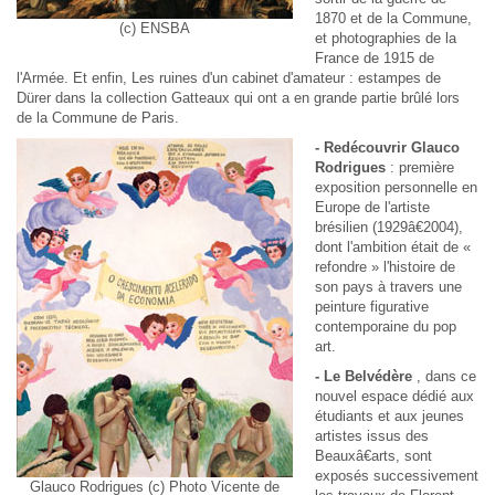
1870 et de la Commune,
(c) ENSBA
et photographies de la
France de 1915 de
l'Armée. Et enfin,
Les ruines d'un cabinet d'amateur : estampes de
Dürer dans la collection Gatteaux
qui ont a en grande partie brûlé lors
de la Commune de Paris.
- Redécouvrir Glauco
Rodrigues
: première
exposition personnelle en
Europe de l'artiste
brésilien (1929â€2004),
dont l'ambition était de «
refondre » l'histoire de
son pays à travers une
peinture figurative
contemporaine du pop
art.
- Le Belvédère
, dans ce
nouvel espace dédié aux
étudiants et aux jeunes
artistes issus des
Beauxâ€arts, sont
exposés successivement
Glauco Rodrigues (c) Photo Vicente de