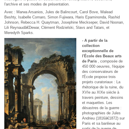
l'archive et ses modes de présentation.
Avec : Marwa Arsanios, Jules de Balincourt, Carol Bove, Walead
Beshty, Isabelle Cornaro, Simon Fujiwara, Haris Epaminonda, Rashid
Johnson, Rebecca H. Quaytman, Josephine Meckseper, David Noonan,
Lili Reynaudâ€Dewar, Clément Rodzielski, Slavs and Tatars, et
Meredyth Sparks.
- A partir de la
collection
exceptionnelle de
l'École des Beaux arts
de Paris
, composée de
450 000 oeuvres, l'équipe
des conservateurs de
l'École propose trois
projets curatoriaux :
La
rhétorique de la ruine, du
XVIe au XIXe siècle
à
travers peinture, dessins
et maquettes.
Les
désastres de la guerre
:
photographies de Jules
Andrieu (1816â€1872) sur
Paris et sa banlieue au
sortir de la guerre de