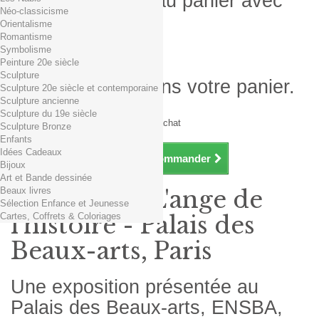
Produit ajouté au panier avec
Néo-classicisme
succès
Orientalisme
Romantisme
Quantité
Symbolisme
Total
Peinture 20e siècle
Sculpture
Il y a 1 produit dans votre panier.
Sculpture 20e siècle et contemporaine
Sculpture ancienne
Total produits TTC
Sculpture du 19e siècle
Frais de port TTC
0,01€ dès 29€ d'achat
Sculpture Bronze
Total TTC
Enfants
Idées Cadeaux
Continuer mes achats
Commander
Bijoux
Art et Bande dessinée
Beaux livres
Exposition L'ange de
Sélection Enfance et Jeunesse
Cartes, Coffrets & Coloriages
l'histoire - Palais des
Beaux-arts, Paris
Une exposition présentée au
Palais des Beaux-arts, ENSBA,