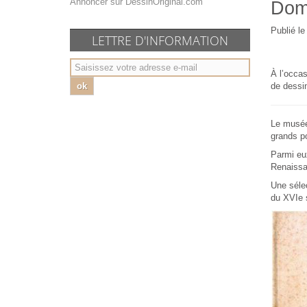
Annoncer sur DessinOriginal.com
Doma
Publié l
LETTRE D'INFORMATION
À l’occas
ok
de dessin
Le musée
grands po
Parmi eux
Renaissa
Une sélec
du XVIe s