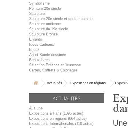
Symbolisme
Peinture 20e siècle
Sculpture
Sculpture 20e siècle et contemporaine
Sculpture ancienne
Sculpture du 19e siècle
Sculpture Bronze
Enfants
Idées Cadeaux
Bijoux
Art et Bande dessinée
Beaux livres
Sélection Enfance et Jeunesse
Cartes, Coffrets & Coloriages
Actualités
Expositions en régions
Expositi
Exp
ACTUALITÉS
da
A la une
Expositions à Paris (1096 actus)
Expositions en régions (864 actus)
Une 
Expositions Internationales (110 actus)