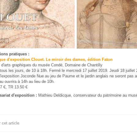
ions pratiques :
gue d'exposition Clouet. Le miroir des dames, édition Faton
t d'arts graphiques du musée Condé, Domaine de Chantilly
tous les jours, de 10 à 18h. Fermé le mercredi 17 juillet 2019. Jeudi 18 juille
l'exposition Joconde Nue au jeu de Paume et le jardin anglais ne seront pas a
u ouvrira à 14h au lieu de 10h.
 17 €, TR 13.50 €
riat d'exposition :
Mathieu Deldicque, conservateur du patrimoine au mu
cet article