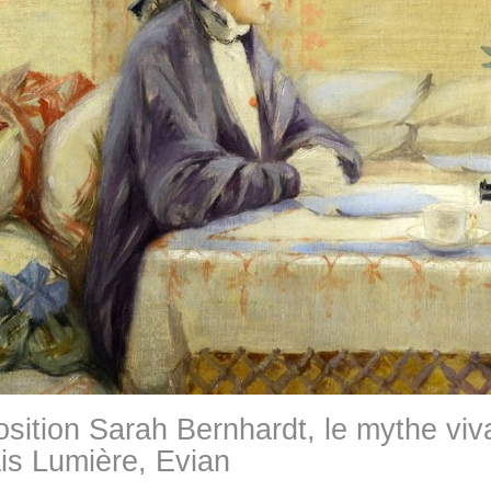
sition Sarah Bernhardt, le mythe viva
is Lumière, Evian