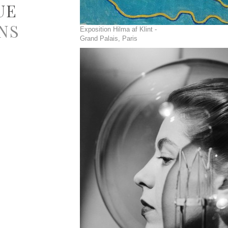
UE
NS
Exposition Hilma af Klint -
Grand Palais, Paris