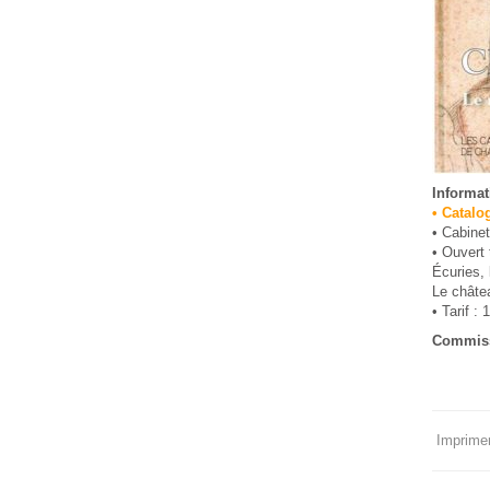
Informat
• Catalo
• Cabine
• Ouvert 
Écuries, 
Le châtea
• Tarif :
Commissa
Imprimer 