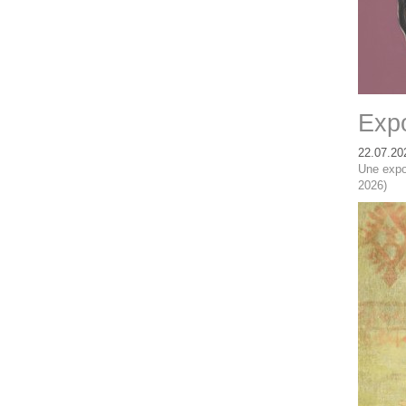
Expo
22.07.20
Une expo
2026)