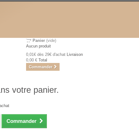
Panier
(vide)
Aucun produit
0,01€ dès 29€ d'achat
Livraison
0,00 €
Total
Commander
ans votre panier.
achat
Commander