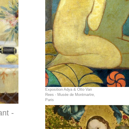
Exposition Adya & Otto Van
Rees - Musée de Montmartre,
Paris
nt -