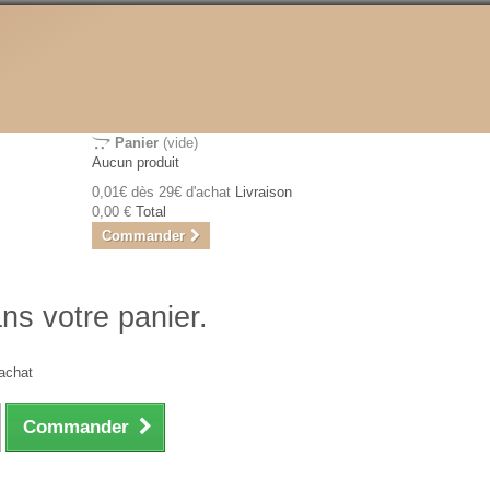
Panier
(vide)
Aucun produit
0,01€ dès 29€ d'achat
Livraison
0,00 €
Total
Commander
ans votre panier.
achat
Commander