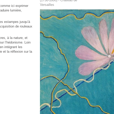
(1750-1800) - Château de
Versailles
 comme ici exprimer
raduire lumière,
des estampes jusqu’à
cquisition de rouleaux
es, à la nature, et
our l’hédonisme. Loin
en intégrant les
 et la réflexion sur la