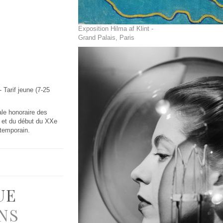
Exposition Hilma af Klint -
Grand Palais, Paris
- Tarif jeune (7-25
ale honoraire des
e et du début du XXe
ntemporain.
UE
NS