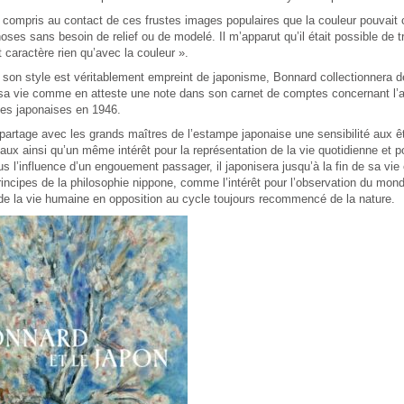
 compris au contact de ces frustes images populaires que la couleur pouvait
oses sans besoin de relief ou de modelé. Il m’apparut qu’il était possible de t
 caractère rien qu’avec la couleur ».
, son style est véritablement empreint de japonisme, Bonnard collectionnera 
 sa vie comme en atteste une note dans son carnet de comptes concernant l’a
es japonaises en 1946.
artage avec les grands maîtres de l’estampe japonaise une sensibilité aux êtr
ux ainsi qu’un même intérêt pour la représentation de la vie quotidienne et p
us l’influence d’un engouement passager, il japonisera jusqu’à la fin de sa vie 
incipes de la philosophie nippone, comme l’intérêt pour l’observation du monde
de la vie humaine en opposition au cycle toujours recommencé de la nature.