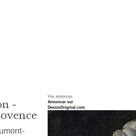
Vos annonces
on -
Annoncer sur
DessinOriginal.com
rovence
aumont-