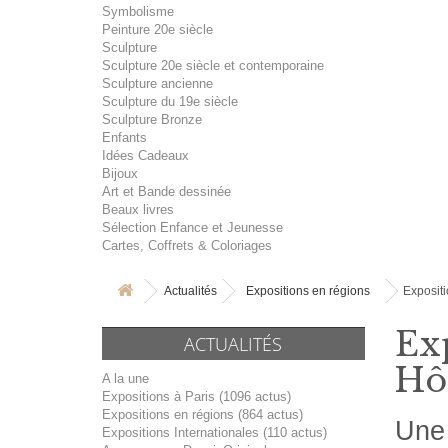
Symbolisme
Peinture 20e siècle
Sculpture
Sculpture 20e siècle et contemporaine
Sculpture ancienne
Sculpture du 19e siècle
Sculpture Bronze
Enfants
Idées Cadeaux
Bijoux
Art et Bande dessinée
Beaux livres
Sélection Enfance et Jeunesse
Cartes, Coffrets & Coloriages
Actualités
Expositions en régions
Exposit
Exp
ACTUALITÉS
Hô
A la une
Expositions à Paris (1096 actus)
Expositions en régions (864 actus)
Une 
Expositions Internationales (110 actus)