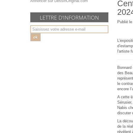
Annoncer sur DessinOriginal.com
Cent
202
LETTRE D'INFORMATION
Publié l
ok
L'exposit
d’estamp
l'artiste
Bonnard 
des Beaux
représen
le contra
encore l’
A cette é
Sérusier,
Nabis ch
discuter 
La décou
de la ré
révèlent