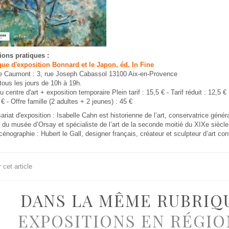
ions pratiques :
gue d'exposition Bonnard et le Japon, éd. In Fine
de Caumont : 3, rue Joseph Cabassol 13100 Aix-en-Provence
tous les jours de 10h à 19h.
u centre d'art + exposition temporaire Plein tarif : 15,5 € - Tarif réduit : 12,5 € 
 € - Offre famille (2 adultes + 2 jeunes) : 45 €
iat d'exposition : Isabelle Cahn est historienne de l’art, conservatrice génér
 du musée d’Orsay et spécialiste de l’art de la seconde moitié du XIXe siècl
cénographie : Hubert le Gall, designer français, créateur et sculpteur d’art co
cet article
DANS LA MÊME RUBRIQ
EXPOSITIONS EN RÉGIO