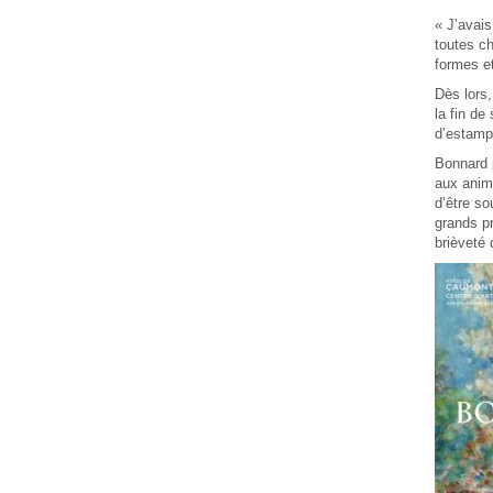
« J’avais
toutes ch
formes et
Dès lors
la fin de
d’estamp
Bonnard p
aux anima
d’être so
grands pr
brièveté 