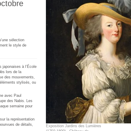
octobre
u’une sélection
ent le style de
 japonaises à l’École
ès lors de la
esse des mouvements,
 éléments stylisés, ou
orme avec Paul
oupe des Nabis. Les
chaque semaine pour
ur la représentation
ourvues de détails,
Exposition Jardins des Lumières