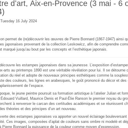
re d’art, Aix-en-Provence (3 mai - 6 
4)
e Tuesday 16 July 2024
ion permet de (re)découvrir les œuvres de Pierre Bonnard (1867-1947) ainsi q
es japonaises provenant de la collection Leskowicz, afin de comprendre comm
 fut marqué jusqu’au bout par les concepts et l’esthétique japonais.
découvre les estampes japonaises dans sa jeunesse. L’exposition d’estampes
-arts au printemps 1890 est une véritable révélation pour lui. Il se détourne d
tation du réel et adopte de nouveaux principes esthétiques comme la soupl
ste des couleurs, les lignes en arabesques, le goût prononcé du décor et des
aplanissement de l’espace.
poque, le jeune peintre poursuit sa formation artistique à l’atelier Julian et f
 Édouard Vuillard, Maurice Denis et Paul-Élie Ranson le premier noyau du gr
erchent à renverser le carcan des certitudes académiques et se réunissent 
des théories et des principes d’un art nouveau.
verte des estampes japonaises va apporter un nouvel éclairage bouleversant s
alité. Ces images, composées d’aplat de couleurs sans ombre ni modelé et dép
 à Pierre Bonnard la puissance de la couleur comme moyen d’expression.