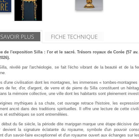
 SAVOIR PLUS
FICHE TECHNIQUE
e de l'exposition Silla : l'or et le sacré. Trésors royaux de Corée (57 av
2026).
Silla, révélé par l'archéologie, se fait l'écho vibrant de la beauté et de la
ne.
es d'une civilisation dont les montagnes, les immenses « tombes-montagnes »,
rs de fer, d'or, d'argent, de verre et de pierre du Silla constituent un hér
s la mémoire collective, une ville dont les habitants sont pleinement investi
igines mythiques à sa chute, cet ouvrage retrace l'histoire, les expression
ent ancré dans des traditions spirituelles. Il offre une lecture de cette civi
es et esthétiques se sont entremêlées.
début du 6e siècle, la période dite maripgan marque une étape décisive dans l
r devient la signature éclatante du royaume, symbole d'un pouvoir con
t d'un savoir-faire exceptionnel et d'un royaume ouvert aux échanges sur les r