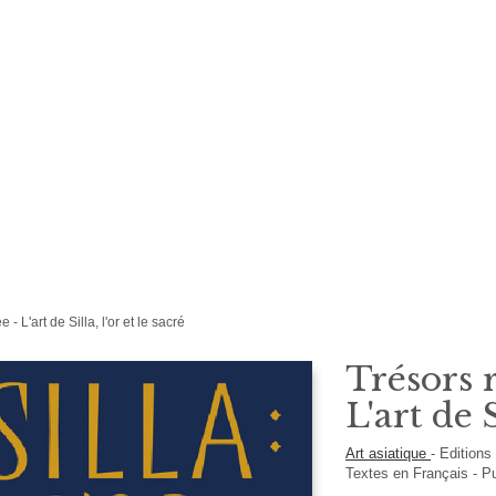
- L'art de Silla, l'or et le sacré
Trésors 
L'art de S
Art asiatique
-
Edition
Textes en
Français
- P