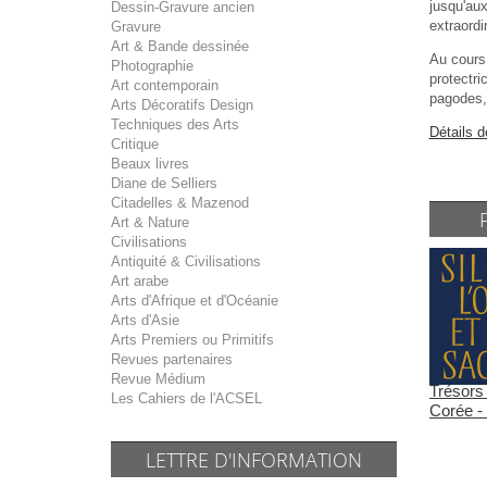
jusqu'au
Dessin-Gravure ancien
extraordi
Gravure
Art & Bande dessinée
Au cours
Photographie
protectr
Art contemporain
pagodes, 
Arts Décoratifs Design
Techniques des Arts
Détails d
Critique
Beaux livres
Diane de Selliers
Citadelles & Mazenod
Art & Nature
Civilisations
Antiquité & Civilisations
Art arabe
Arts d'Afrique et d'Océanie
Arts d'Asie
Arts Premiers ou Primitifs
Revues partenaires
Revue Médium
Trésors
Les Cahiers de l'ACSEL
Corée - 
LETTRE D'INFORMATION