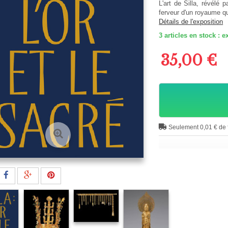
L'art de Silla, révélé p
ferveur d'un royaume qu
Détails de l'exposition
3
articles en stock :
35,00 €
Seulement 0,01 € de f