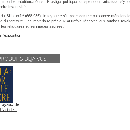
x mondes méditerranéens. Prestige politique et splendeur artistique s'y
naire inventivité.
 du Silla unifié (668-935), le royaume s'impose comme puissance méridional
ice du territoire. Les matériaux précieux autrefois réservés aux tombes roya
les reliquaires et les images sacrées.
e l'exposition
PRODUITS DÉJÀ VUS
 royaux de
L'art de...