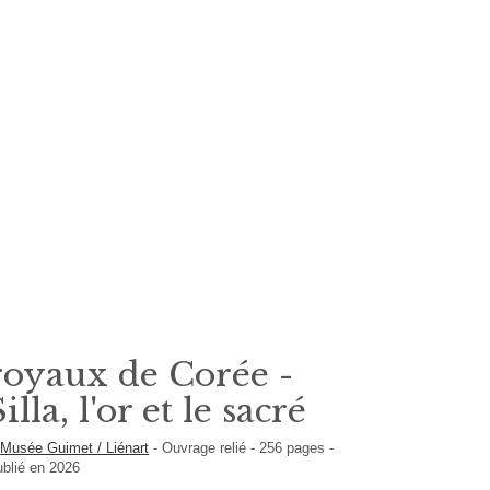
royaux de Corée -
illa, l'or et le sacré
s
Musée Guimet / Liénart
-
Ouvrage relié
-
256
pages -
ublié en 2026