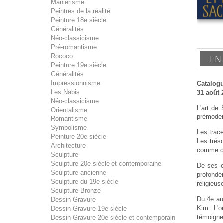
Maniérisme
Peintres de la réalité
Peinture 18e siècle
Généralités
Néo-classicisme
Pré-romantisme
Rococo
EN
Peinture 19e siècle
Généralités
Impressionnisme
Catalogu
Les Nabis
31 août 
Néo-classicisme
L'art de 
Orientalisme
prémoder
Romantisme
Symbolisme
Les trac
Peinture 20e siècle
Les tréso
Architecture
comme dan
Sculpture
Sculpture 20e siècle et contemporaine
De ses or
Sculpture ancienne
profondém
Sculpture du 19e siècle
religieus
Sculpture Bronze
Du 4e au 
Dessin Gravure
Kim. L'o
Dessin-Gravure 19e siècle
témoignen
Dessin-Gravure 20e siècle et contemporain