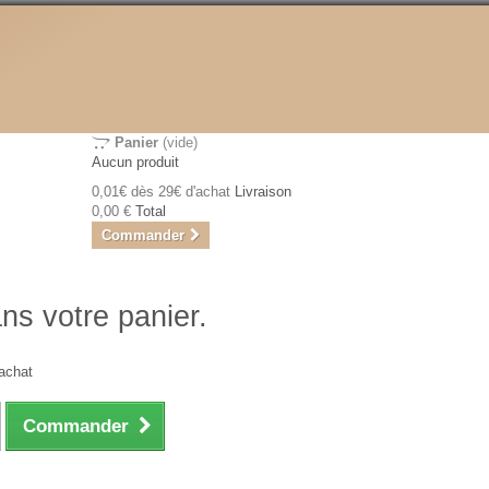
Panier
(vide)
Aucun produit
0,01€ dès 29€ d'achat
Livraison
0,00 €
Total
Commander
ans votre panier.
achat
Commander