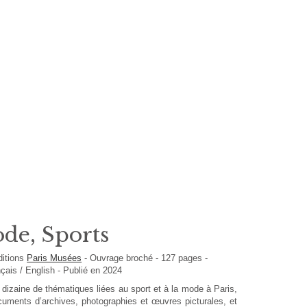
ode, Sports
ditions
Paris Musées
-
Ouvrage broché
-
127
pages -
nçais / English
- Publié en 2024
dizaine de thématiques liées au sport et à la mode à Paris,
uments d’archives, photographies et œuvres picturales, et