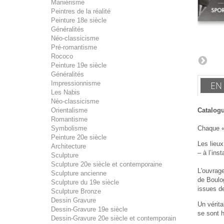
Maniérisme
Peintres de la réalité
Peinture 18e siècle
Généralités
Néo-classicisme
Pré-romantisme
Rococo
Peinture 19e siècle
Généralités
EN
Impressionnisme
Les Nabis
Néo-classicisme
Catalogu
Orientalisme
Romantisme
Chaque « 
Symbolisme
Peinture 20e siècle
Les lieu
Architecture
– à l’ins
Sculpture
Sculpture 20e siècle et contemporaine
L'ouvrage
Sculpture ancienne
de Boulo
Sculpture du 19e siècle
issues de
Sculpture Bronze
Dessin Gravure
Un vérit
Dessin-Gravure 19e siècle
se sont h
Dessin-Gravure 20e siècle et contemporain