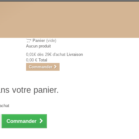
Panier
(vide)
Aucun produit
0,01€ dès 29€ d'achat
Livraison
0,00 €
Total
Commander
ans votre panier.
achat
Commander