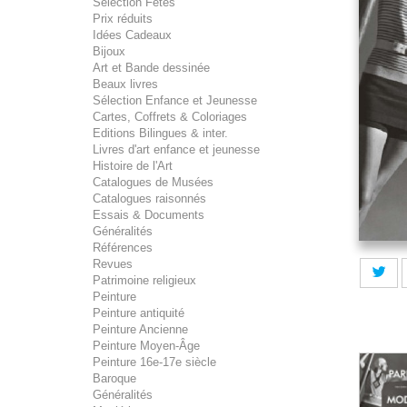
Sélection Fêtes
Prix réduits
Idées Cadeaux
Bijoux
Art et Bande dessinée
Beaux livres
Sélection Enfance et Jeunesse
Cartes, Coffrets & Coloriages
Editions Bilingues & inter.
Livres d'art enfance et jeunesse
Histoire de l'Art
Catalogues de Musées
Catalogues raisonnés
Essais & Documents
Généralités
Références
Revues
Patrimoine religieux
Peinture
Peinture antiquité
Peinture Ancienne
Peinture Moyen-Âge
Peinture 16e-17e siècle
Baroque
Généralités