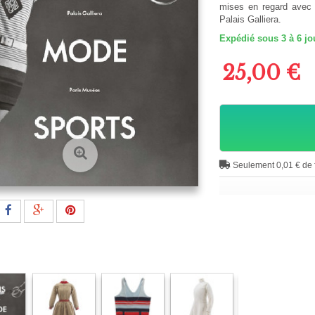
mises en regard avec 
Palais Galliera.
Expédié sous 3 à 6 jo
25,00 €
Seulement 0,01 € de f