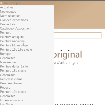
Mon compte
Actualités
Contact
Nouveautés
Français
Notre sélection
English
Grandes expositions
Français
Prix réduits
Actualités
Catalogue d'exposition
Peinture
Peinture antiquité
Peinture Ancienne
Rechercher
Peinture Moyen-Âge
Peinture 16e-17e siècle
Baroque
Généralités
Première librairie d'art en ligne
Maniérisme
Peintres de la réalité
Panier
(vide)
Peinture 18e siècle
Aucun produit
Généralités
Néo-classicisme
0,01€ dès 29€ d'achat
Livraison
Pré-romantisme
0,00 €
Total
Rococo
Commander
Peinture 19e siècle
Généralités
Impressionnisme
Les Nabis