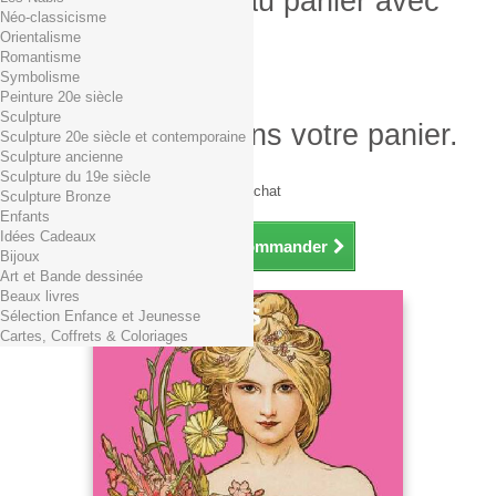
Produit ajouté au panier avec
Néo-classicisme
succès
Orientalisme
Romantisme
Quantité
Symbolisme
Total
Peinture 20e siècle
Sculpture
Il y a 1 produit dans votre panier.
Sculpture 20e siècle et contemporaine
Sculpture ancienne
Total produits TTC
Sculpture du 19e siècle
Frais de port TTC
0,01€ dès 29€ d'achat
Sculpture Bronze
Total TTC
Enfants
Idées Cadeaux
Continuer mes achats
Commander
Bijoux
Art et Bande dessinée
Beaux livres
Sélection Enfance et Jeunesse
Cartes, Coffrets & Coloriages