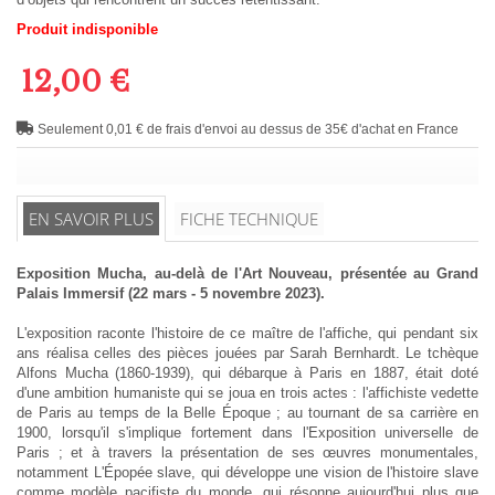
Produit indisponible
12,00 €
Seulement 0,01 € de frais d'envoi au dessus de 35€ d'achat en France
EN SAVOIR PLUS
FICHE TECHNIQUE
Exposition Mucha, au-delà de l'Art Nouveau, présentée au Grand
Palais Immersif (22 mars - 5 novembre 2023).
L'exposition raconte l'histoire de ce maître de l'affiche, qui pendant six
ans réalisa celles des pièces jouées par Sarah Bernhardt. Le tchèque
Alfons Mucha (1860-1939), qui débarque à Paris en 1887, était doté
d'une ambition humaniste qui se joua en trois actes : l'affichiste vedette
de Paris au temps de la Belle Époque ; au tournant de sa carrière en
1900, lorsqu'il s'implique fortement dans l'Exposition universelle de
Paris ; et à travers la présentation de ses œuvres monumentales,
notamment L'Épopée slave, qui développe une vision de l'histoire slave
comme modèle pacifiste du monde, qui résonne aujourd'hui plus que