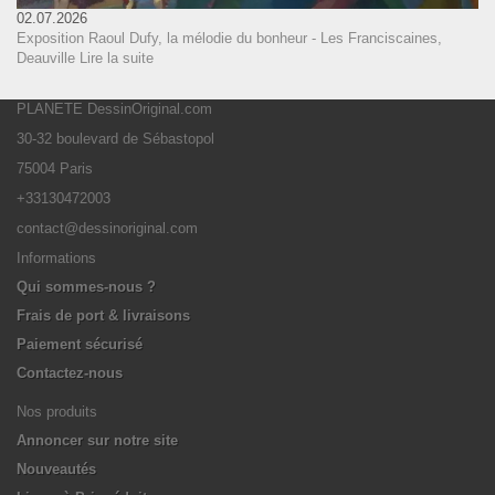
02.07.2026
Exposition Raoul Dufy, la mélodie du bonheur - Les Franciscaines,
Deauville
Lire la suite
PLANETE DessinOriginal.com
30-32 boulevard de Sébastopol
75004 Paris
+33130472003
contact@dessinoriginal.com
Informations
Qui sommes-nous ?
Frais de port & livraisons
Paiement sécurisé
Contactez-nous
Nos produits
Annoncer sur notre site
Nouveautés