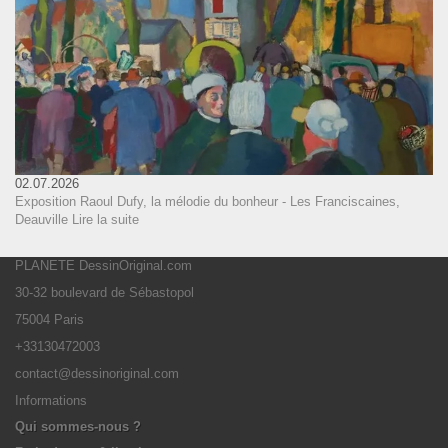
02.07.2026
Exposition Raoul Dufy, la mélodie du bonheur - Les Franciscaines,
Deauville
Lire la suite
PLANETE DessinOriginal.com
30-32 boulevard de Sébastopol
75004 Paris
+33130472003
contact@dessinoriginal.com
Informations
Qui sommes-nous ?