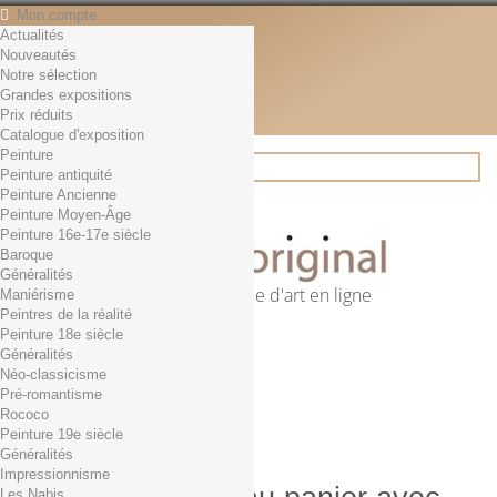
Mon compte
Actualités
Contact
Nouveautés
Français
Notre sélection
English
Grandes expositions
Français
Prix réduits
Actualités
Catalogue d'exposition
Peinture
Peinture antiquité
Peinture Ancienne
Rechercher
Peinture Moyen-Âge
Peinture 16e-17e siècle
Baroque
Généralités
Première librairie d'art en ligne
Maniérisme
Peintres de la réalité
Panier
(vide)
Peinture 18e siècle
Aucun produit
Généralités
Néo-classicisme
0,01€ dès 29€ d'achat
Livraison
Pré-romantisme
0,00 €
Total
Rococo
Commander
Peinture 19e siècle
Généralités
Impressionnisme
Les Nabis