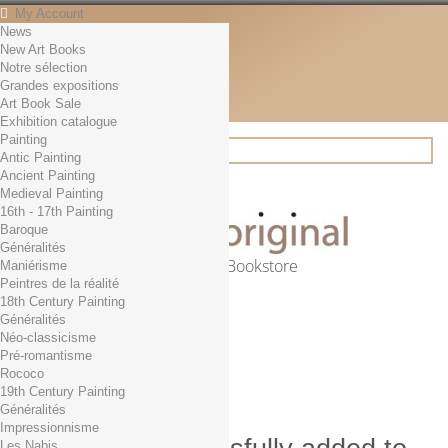
My Account
News
Contact
New Art Books
English
Notre sélection
English
Grandes expositions
Français
Art Book Sale
News
Exhibition catalogue
Painting
Antic Painting
Ancient Painting
Search
Medieval Painting
16th - 17th Painting
Baroque
Généralités
Online Art Bookstore
Maniérisme
Peintres de la réalité
Cart
(empty)
18th Century Painting
No products
Généralités
Néo-classicisme
Free shipping!
Shipping
Pré-romantisme
0,00 €
Total
Rococo
Check out
19th Century Painting
Généralités
Impressionnisme
Les Nabis