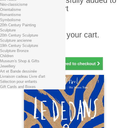
Product successfully added to
Néo-classicisme
your shopping cart
Orientalisme
Romantisme
Quantity
Symbolisme
Total
20th Century Painting
Sculpture
There is 1 item in your cart.
20th Century Sculpture
Sculpture ancienne
Total products (tax incl.)
19th Century Sculpture
Total shipping TTC
Free shipping!
Sculpture Bronze
Total (tax incl.)
Children
Museum's Shop & Gifts
Continue shopping
Proceed to checkout
Jewellery
Art et Bande dessinée
Livraison cadeau Livre d'art
Sélection pour enfants
Gift Cards and Boxes