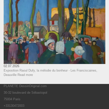
02.07.2026
Exposition Raoul Dufy, la mélodie du bonheur - Les Franciscaines,
Deauville
Read more
PLANETE DessinOriginal.com
30-32 boulevard de Sébastopol
75004 Paris
+33130472003