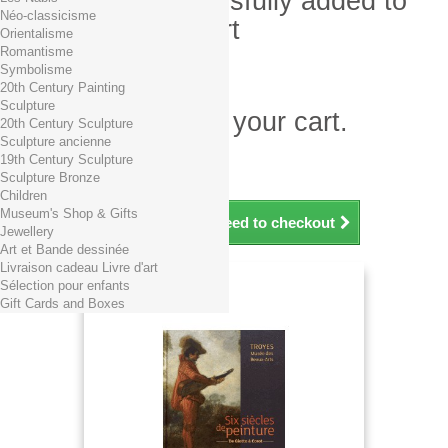
Product successfully added to
Néo-classicisme
your shopping cart
Orientalisme
Romantisme
Quantity
Symbolisme
Total
20th Century Painting
Sculpture
There is 1 item in your cart.
20th Century Sculpture
Sculpture ancienne
Total products (tax incl.)
19th Century Sculpture
Total shipping TTC
Free shipping!
Sculpture Bronze
Total (tax incl.)
Children
Museum's Shop & Gifts
Continue shopping
Proceed to checkout
Jewellery
Art et Bande dessinée
Livraison cadeau Livre d'art
Sélection pour enfants
Gift Cards and Boxes