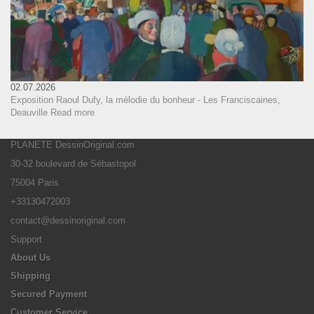
02.07.2026
Exposition Raoul Dufy, la mélodie du bonheur - Les Franciscaines,
Deauville
Read more
PLANETE DessinOriginal.com
30-32 boulevard de Sébastopol
75004 Paris
+33130472003
contact@dessinoriginal.com
Support
About Us
Shipping
Secured Payment
Customer Service