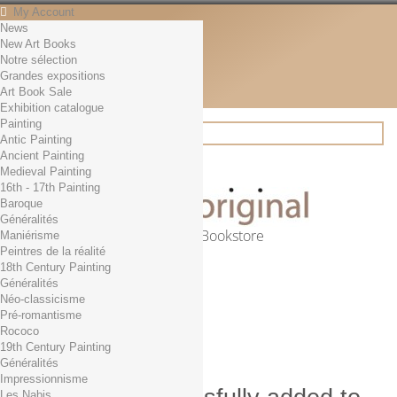
My Account
News
Contact
New Art Books
English
Notre sélection
English
Grandes expositions
Français
Art Book Sale
News
Exhibition catalogue
Painting
Antic Painting
Ancient Painting
Search
Medieval Painting
16th - 17th Painting
Baroque
Généralités
Online Art Bookstore
Maniérisme
Peintres de la réalité
Cart
(empty)
18th Century Painting
No products
Généralités
Néo-classicisme
Free shipping!
Shipping
Pré-romantisme
0,00 €
Total
Rococo
Check out
19th Century Painting
Généralités
Impressionnisme
Les Nabis