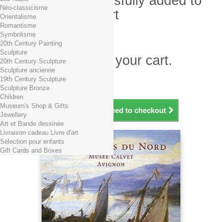
Product successfully added to
Néo-classicisme
your shopping cart
Orientalisme
Romantisme
Quantity
Symbolisme
Total
20th Century Painting
Sculpture
There is 1 item in your cart.
20th Century Sculpture
Sculpture ancienne
Total products (tax incl.)
19th Century Sculpture
Total shipping TTC
Free shipping!
Sculpture Bronze
Total (tax incl.)
Children
Museum's Shop & Gifts
Continue shopping
Proceed to checkout
Jewellery
Art et Bande dessinée
Livraison cadeau Livre d'art
Sélection pour enfants
Gift Cards and Boxes