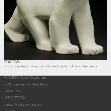
07.07.2026
Exposition Réalisme animal - Musée Courbet, Ornans
Read more
PLANETE DessinOriginal.com
30-32 boulevard de Sébastopol
75004 Paris
+33130472003
contact@dessinoriginal.com