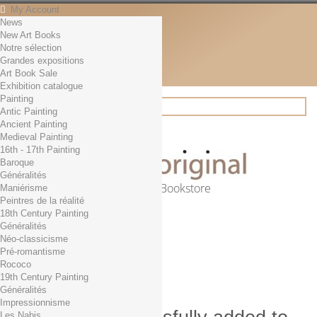
My Account
News
Contact
New Art Books
English
Notre sélection
English
Grandes expositions
Français
Art Book Sale
News
Exhibition catalogue
Painting
Antic Painting
Ancient Painting
Search
Medieval Painting
16th - 17th Painting
Baroque
Généralités
Online Art Bookstore
Maniérisme
Peintres de la réalité
Cart
(empty)
18th Century Painting
No products
Généralités
Néo-classicisme
Free shipping!
Shipping
Pré-romantisme
0,00 €
Total
Rococo
Check out
19th Century Painting
Généralités
Impressionnisme
Les Nabis