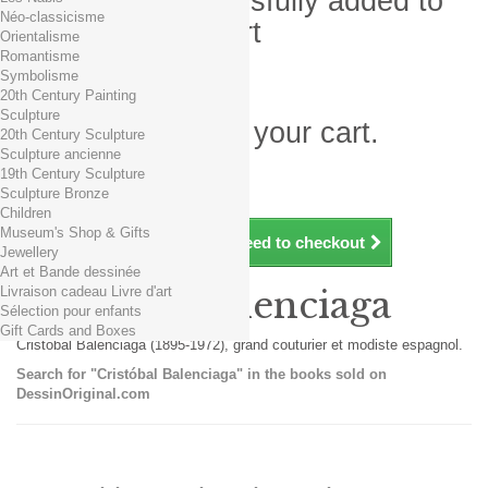
Product successfully added to
Néo-classicisme
your shopping cart
Orientalisme
Romantisme
Quantity
Symbolisme
Total
20th Century Painting
Sculpture
There is 1 item in your cart.
20th Century Sculpture
Sculpture ancienne
Total products (tax incl.)
19th Century Sculpture
Total shipping TTC
Free shipping!
Sculpture Bronze
Total (tax incl.)
Children
Museum's Shop & Gifts
Continue shopping
Proceed to checkout
Jewellery
Art et Bande dessinée
Livraison cadeau Livre d'art
Cristóbal Balenciaga
Sélection pour enfants
Gift Cards and Boxes
Cristóbal Balenciaga (1895-1972), grand couturier et modiste espagnol.
Search for "Cristóbal Balenciaga" in the books sold on
DessinOriginal.com