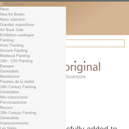
My Account
News
Contact
New Art Books
English
Notre sélection
English
Grandes expositions
Français
Art Book Sale
News
Exhibition catalogue
Painting
Antic Painting
Ancient Painting
Search
Medieval Painting
16th - 17th Painting
Baroque
Généralités
Online Art Bookstore
Maniérisme
Peintres de la réalité
Cart
(empty)
18th Century Painting
No products
Généralités
Néo-classicisme
Free shipping!
Shipping
Pré-romantisme
0,00 €
Total
Rococo
Check out
19th Century Painting
Généralités
Impressionnisme
Les Nabis