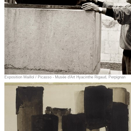
Exposition Maillol / Picasso - Musée d'Art Hyacinthe Rigaud, Perpignan