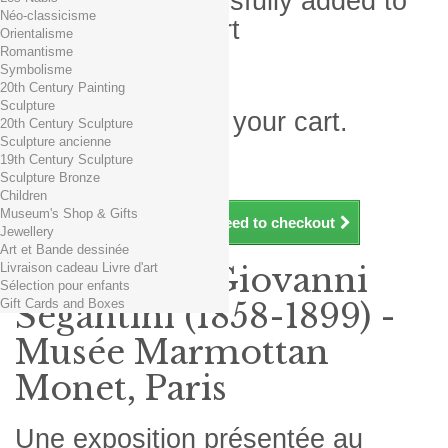
Product successfully added to
Néo-classicisme
your shopping cart
Orientalisme
Romantisme
Quantity
Symbolisme
Total
20th Century Painting
Sculpture
There is 1 item in your cart.
20th Century Sculpture
Sculpture ancienne
Total products (tax incl.)
19th Century Sculpture
Total shipping TTC
Free shipping!
Sculpture Bronze
Total (tax incl.)
Children
Museum's Shop & Gifts
Continue shopping
Proceed to checkout
Jewellery
Art et Bande dessinée
Livraison cadeau Livre d'art
Exposition Giovanni
Sélection pour enfants
Gift Cards and Boxes
Segantini (1858-1899) -
Musée Marmottan
Monet, Paris
Une exposition présentée au