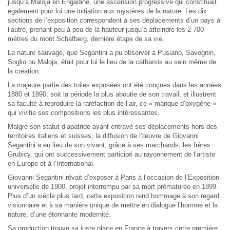
jusqu’à Maloja en Engadine, une ascension progressive qui constituait
également pour lui une initiation aux mystères de la nature. Les dix
sections de l’exposition correspondent à ses déplacements d’un pays à
l’autre, prenant peu à peu de la hauteur jusqu’à atteindre les 2 700
mètres du mont Schafberg, dernière étape de sa vie.
La nature sauvage, que Segantini a pu observer à Pusiano, Savognin,
Soglio ou Maloja, était pour lui le lieu de la catharsis au sein même de
la création.
La majeure partie des toiles exposées ont été conçues dans les années
1880 et 1890, soit la période la plus aboutie de son travail, et illustrent
sa faculté à reproduire la raréfaction de l’air, ce « manque d’oxygène »
qui vivifie ses compositions les plus intéressantes.
Malgré son statut d’apatride ayant entravé ses déplacements hors des
territoires italiens et suisses, la diffusion de l’œuvre de Giovanni
Segantini a eu lieu de son vivant, grâce à ses marchands, les frères
Grubicy, qui ont successivement participé au rayonnement de l’artiste
en Europe et à l’International.
Giovanni Segantini rêvait d’exposer à Paris à l’occasion de l’Exposition
universelle de 1900, projet interrompu par sa mort prématurée en 1899.
Plus d’un siècle plus tard, cette exposition rend hommage à son regard
visionnaire et à sa manière unique de mettre en dialogue l’homme et la
nature, d’une étonnante modernité.
Sa production trouve sa juste place en France à travers cette première