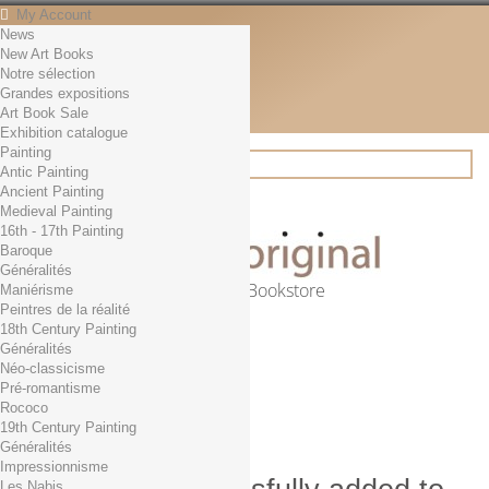
My Account
News
Contact
New Art Books
English
Notre sélection
English
Grandes expositions
Français
Art Book Sale
News
Exhibition catalogue
Painting
Antic Painting
Ancient Painting
Search
Medieval Painting
16th - 17th Painting
Baroque
Généralités
Online Art Bookstore
Maniérisme
Peintres de la réalité
Cart
(empty)
18th Century Painting
No products
Généralités
Néo-classicisme
Free shipping!
Shipping
Pré-romantisme
0,00 €
Total
Rococo
Check out
19th Century Painting
Généralités
Impressionnisme
Les Nabis