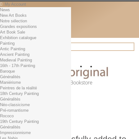
My Account
News
Contact
New Art Books
English
Notre sélection
English
Grandes expositions
Français
Art Book Sale
News
Exhibition catalogue
Painting
Antic Painting
Ancient Painting
Search
Medieval Painting
16th - 17th Painting
Baroque
Généralités
Online Art Bookstore
Maniérisme
Peintres de la réalité
Cart
(empty)
18th Century Painting
No products
Généralités
Néo-classicisme
Free shipping!
Shipping
Pré-romantisme
0,00 €
Total
Rococo
Check out
19th Century Painting
Généralités
Impressionnisme
Les Nabis