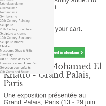
Product successfully added to
Néo-classicisme
your shopping cart
Orientalisme
Romantisme
Quantity
Symbolisme
Total
20th Century Painting
Sculpture
There is 1 item in your cart.
20th Century Sculpture
Sculpture ancienne
Total products (tax incl.)
19th Century Sculpture
Total shipping TTC
Free shipping!
Sculpture Bronze
Total (tax incl.)
Children
Museum's Shop & Gifts
Continue shopping
Proceed to checkout
Jewellery
Art et Bande dessinée
Livraison cadeau Livre d'art
Exposition Mohamed El
Sélection pour enfants
Gift Cards and Boxes
Khatib - Grand Palais,
Paris
Une exposition présentée au
Grand Palais, Paris (13 - 29 juin