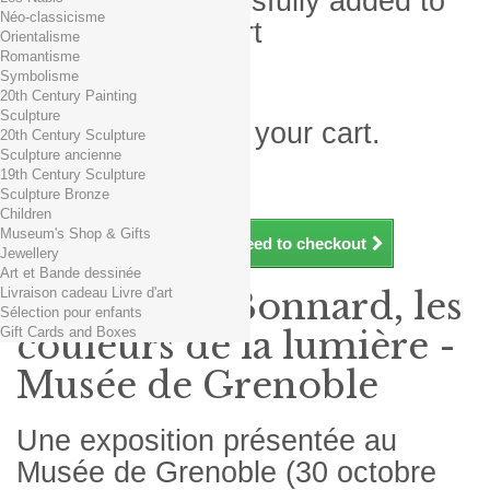
Product successfully added to
Néo-classicisme
your shopping cart
Orientalisme
Romantisme
Quantity
Symbolisme
Total
20th Century Painting
Sculpture
There is 1 item in your cart.
20th Century Sculpture
Sculpture ancienne
Total products (tax incl.)
19th Century Sculpture
Total shipping TTC
Free shipping!
Sculpture Bronze
Total (tax incl.)
Children
Museum's Shop & Gifts
Continue shopping
Proceed to checkout
Jewellery
Art et Bande dessinée
Livraison cadeau Livre d'art
Exposition Bonnard, les
Sélection pour enfants
Gift Cards and Boxes
couleurs de la lumière -
Musée de Grenoble
Une exposition présentée au
Musée de Grenoble (30 octobre