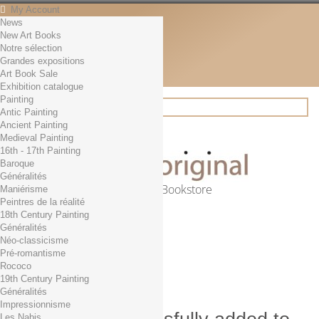
My Account
News
Contact
New Art Books
English
Notre sélection
English
Grandes expositions
Français
Art Book Sale
News
Exhibition catalogue
Painting
Antic Painting
Ancient Painting
Search
Medieval Painting
16th - 17th Painting
Baroque
Généralités
Online Art Bookstore
Maniérisme
Peintres de la réalité
Cart
(empty)
18th Century Painting
No products
Généralités
Néo-classicisme
Free shipping!
Shipping
Pré-romantisme
0,00 €
Total
Rococo
Check out
19th Century Painting
Généralités
Impressionnisme
Les Nabis