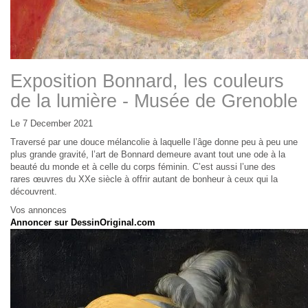
Exposition Bonnard, les couleurs
de la lumière - Musée de Grenoble
Le 7 December 2021
Traversé par une douce mélancolie à laquelle l’âge donne peu à peu une
plus grande gravité, l’art de Bonnard demeure avant tout une ode à la
beauté du monde et à celle du corps féminin. C’est aussi l’une des
rares œuvres du XXe siècle à offrir autant de bonheur à ceux qui la
découvrent.
Vos annonces
Annoncer sur DessinOriginal.com