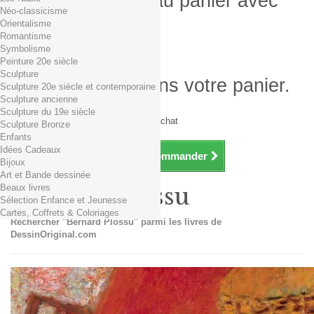
Produit ajouté au panier avec
Néo-classicisme
succès
Orientalisme
Romantisme
Quantité
Symbolisme
Total
Peinture 20e siècle
Sculpture
Il y a 1 produit dans votre panier.
Sculpture 20e siècle et contemporaine
Sculpture ancienne
Total produits TTC
Sculpture du 19e siècle
Frais de port TTC
0,01€ dès 29€ d'achat
Sculpture Bronze
Total TTC
Enfants
Idées Cadeaux
Continuer mes achats
Commander
Bijoux
Art et Bande dessinée
Beaux livres
Bernard Plossu
Sélection Enfance et Jeunesse
Cartes, Coffrets & Coloriages
Rechercher "Bernard Plossu" parmi les livres de
DessinOriginal.com