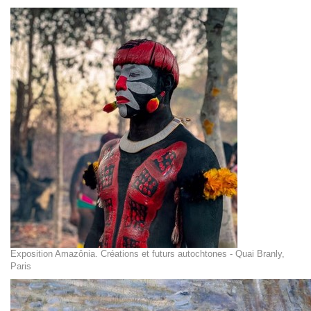
Exposition Amazônia. Créations et futurs autochtones - Quai Branly,
Paris