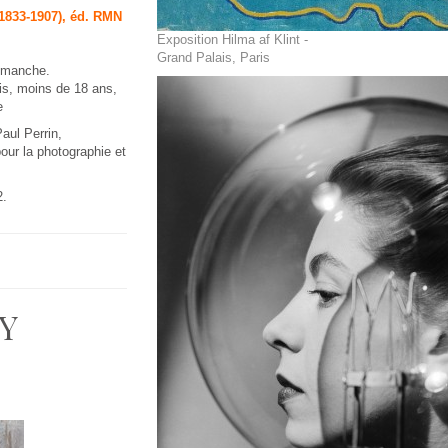
(1833-1907), éd. RMN
Exposition Hilma af Klint -
Grand Palais, Paris
dimanche.
ois, moins de 18 ans,
e
aul Perrin,
our la photographie et
2.
Y