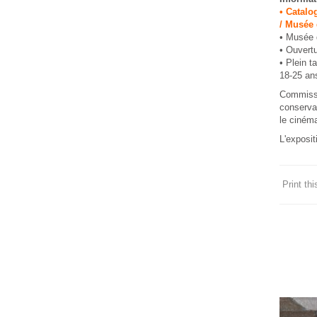
• Catalo
/ Musée 
• Musée d
• Ouvertu
• Plein t
18-25 ans
Commissar
conservat
le ciném
L'exposi
Print this