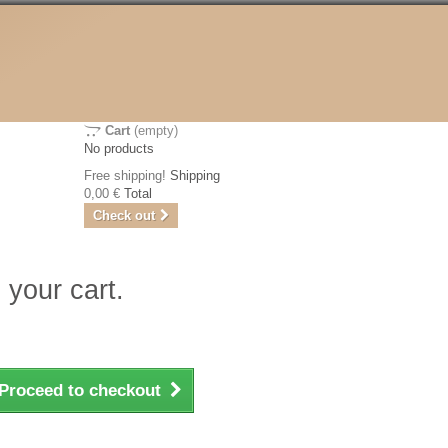
Cart
(empty)
No products
Free shipping!
Shipping
0,00 €
Total
Check out
 your cart.
Proceed to checkout