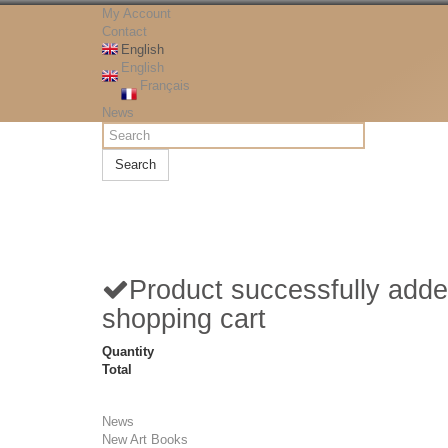
My Account
Contact
English
English
Français
News
Search
Product successfully adde
shopping cart
Quantity
Total
News
New Art Books