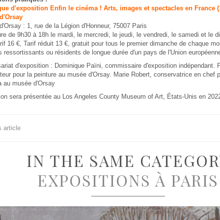
gue d'exposition Enfin le cinéma ! Arts, images et spectacles en France 
d'Orsay
'Orsay : 1, rue de la Légion d'Honneur, 75007 Paris
re de 9h30 à 18h le mardi, le mercredi, le jeudi, le vendredi, le samedi et le 
arif 16 €, Tarif réduit 13 €, gratuit pour tous le premier dimanche de chaque m
 ressortissants ou résidents de longue durée d'un pays de l'Union européenn
iat d'exposition :
Dominique Païni, commissaire d'exposition indépendant. P
eur pour la peinture au musée d'Orsay. Marie Robert, conservatrice en chef p
a au musée d'Orsay
tion sera présentée au Los Angeles County Museum of Art, États-Unis en 202
 article
IN THE SAME CATEGOR
EXPOSITIONS À PARIS