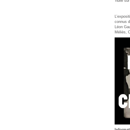
huile su
L’exposi
connus du
Léon Gau
Méliès, C
Informat