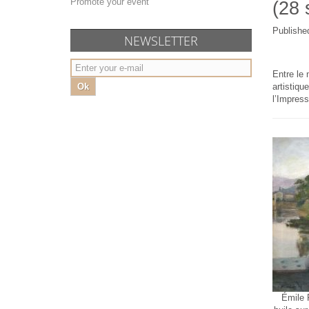
Promote your event
(28 
Publishe
NEWSLETTER
Entre le 
Ok
artistiqu
l’Impress
Émile 