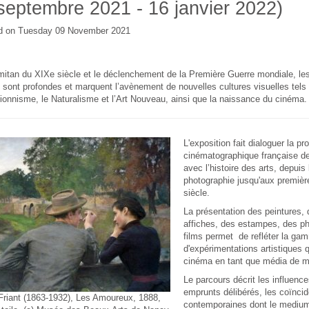
septembre 2021 - 16 janvier 2022)
d on Tuesday 09 November 2021
mitan du XIXe siècle et le déclenchement de la Première Guerre mondiale, le
e sont profondes et marquent l’avènement de nouvelles cultures visuelles tels
ionnisme, le Naturalisme et l’Art Nouveau, ainsi que la naissance du cinéma.
L'exposition fait dialoguer la pr
cinématographique française d
avec l’histoire des arts, depuis 
photographie jusqu'aux premiè
siècle.
La présentation des peintures, 
affiches, des estampes, des ph
films permet de refléter la ga
d'expérimentations artistiques q
cinéma en tant que média de 
Le parcours décrit les influence
emprunts délibérés, les coïnci
Friant (1863-1932), Les Amoureux, 1888,
contemporaines dont le medium 