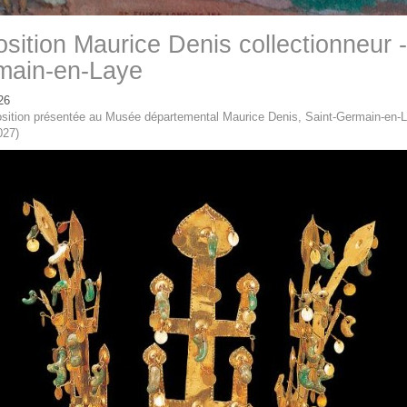
sition Maurice Denis collectionneur -
main-en-Laye
26
sition présentée au Musée départemental Maurice Denis, Saint-Germain-en-L
027)