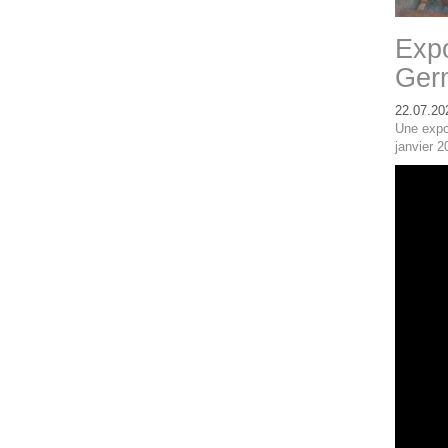
Expo
Ger
22.07.20
Une expo
janvier 2