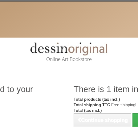
Online Art Bookstore
d to your
There is 1 item in
Total products (tax incl.)
Total shipping TTC
Free shipping!
Total (tax incl.)
Continue shopping