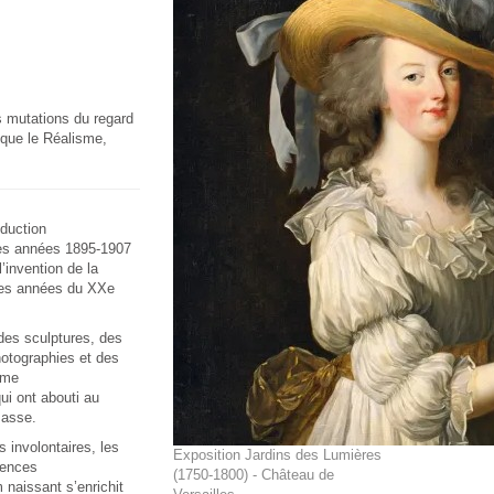
s mutations du regard
 que le Réalisme,
oduction
es années 1895-1907
l’invention de la
res années du XXe
des sculptures, des
otographies et des
mme
ui ont abouti au
masse.
s involontaires, les
Exposition Jardins des Lumières
dences
(1750-1800) - Château de
naissant s’enrichit