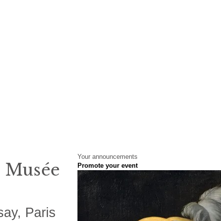
Your announcements
- Musée
Promote your event
ay, Paris