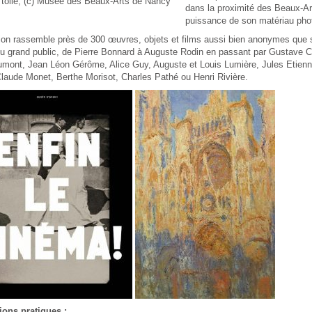
r toile, (c) Musée des Beaux-Arts de Nancy
dans la proximité des Beaux-Art
puissance de son matériau pho
tion rassemble près de 300 œuvres, objets et films aussi bien anonymes que
 grand public, de Pierre Bonnard à Auguste Rodin en passant par Gustave Cail
mont, Jean Léon Gérôme, Alice Guy, Auguste et Louis Lumière, Jules Etien
laude Monet, Berthe Morisot, Charles Pathé ou Henri Rivière.
ions pratiques :