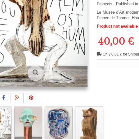
Français
- Published in
Le Musée d’Art moderne
France de Thomas Hou
Product not available
40,00 €
Only 0,01 € for Shipp