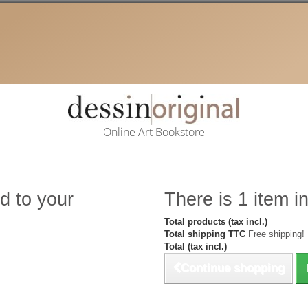
Online Art Bookstore
d to your
There is 1 item in
Total products (tax incl.)
Total shipping TTC
Free shipping!
Total (tax incl.)
Continue shopping