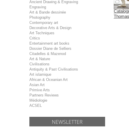
Ancient Drawing & Engraving
Engraving
Catalogu
Art & Bande dessinée
Thomas.
Photography
Contemporary art
Decorative Arts & Design
Art Techniques
Critics
Entertainment art books
Dossier Diane de Selliers
Citadelles & Mazenod
Art & Nature
Civilisations
Antiquity & Past Civilisations
Art islamique
African & Oceanian Art
Asian Art
Primive Arts
Partners Reviews
Médiologie
ACSEL
NEWSLETTER