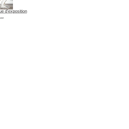
e d'exposition
..