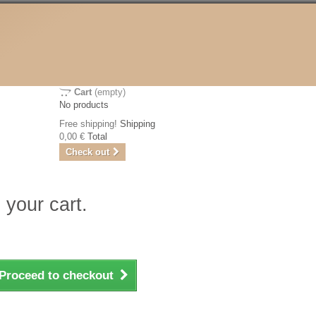
Cart
(empty)
No products
Free shipping!
Shipping
0,00 €
Total
Check out
 your cart.
Proceed to checkout