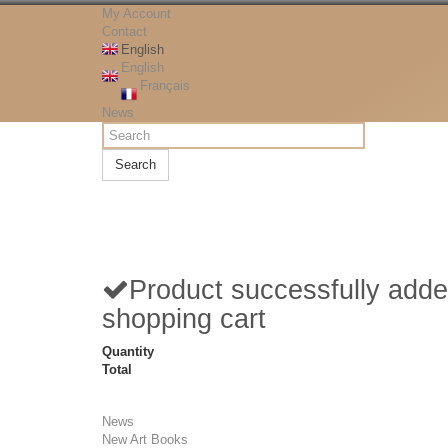
My Account
Contact
English
English
Français
News
Search
Product successfully adde
shopping cart
Quantity
Total
News
New Art Books