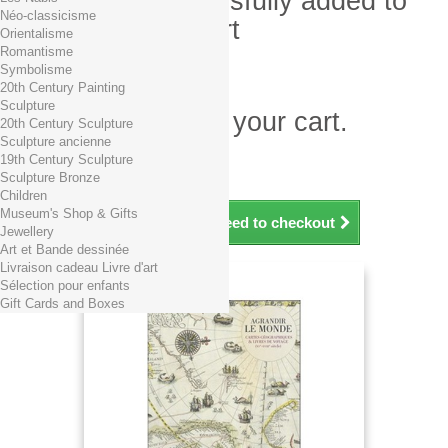
Product successfully added to
Néo-classicisme
your shopping cart
Orientalisme
Romantisme
Quantity
Symbolisme
Total
20th Century Painting
Sculpture
There is 1 item in your cart.
20th Century Sculpture
Sculpture ancienne
Total products (tax incl.)
19th Century Sculpture
Total shipping TTC
Free shipping!
Sculpture Bronze
Total (tax incl.)
Children
Museum's Shop & Gifts
Continue shopping
Proceed to checkout
Jewellery
Art et Bande dessinée
Livraison cadeau Livre d'art
Sélection pour enfants
Gift Cards and Boxes