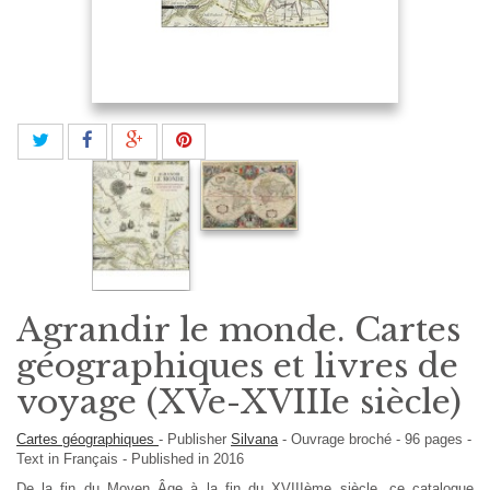
Agrandir le monde. Cartes
géographiques et livres de
voyage (XVe-XVIIIe siècle)
Cartes géographiques
-
Publisher
Silvana
-
Ouvrage broché
-
96
pages -
Text in
Français
- Published in 2016
De la fin du Moyen Âge à la fin du XVIIIème siècle, ce catalogue