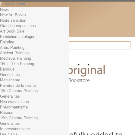
My Account
News
Contact
New Art Books
English
Notre sélection
English
Grandes expositions
Français
Art Book Sale
News
Exhibition catalogue
Painting
Antic Painting
Ancient Painting
Search
Medieval Painting
16th - 17th Painting
Baroque
Généralités
Online Art Bookstore
Maniérisme
Peintres de la réalité
Cart
(empty)
18th Century Painting
No products
Généralités
Néo-classicisme
Free shipping!
Shipping
Pré-romantisme
0,00 €
Total
Rococo
Check out
19th Century Painting
Généralités
Impressionnisme
Les Nabis