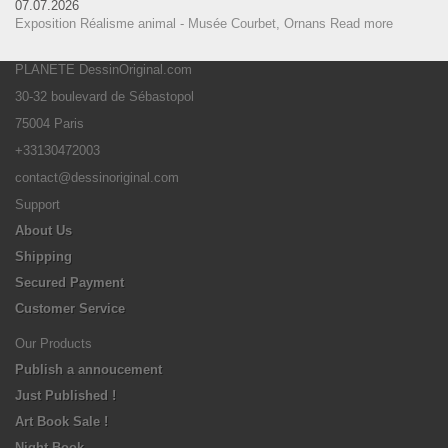
07.07.2026
Exposition Réalisme animal - Musée Courbet, Ornans
Read more
PLANETE DessinOriginal.com
30-32 boulevard de Sébastopol
75004 Paris
+33130472003
contact@dessinoriginal.com
Support
About Us
Shipping
Secured Payment
Customer Service
Our Products
Publish a annoucement
Just Published !
Art Book Sale !
Night Book