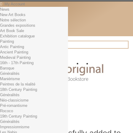
My Account
News
Contact
New Art Books
English
Notre sélection
English
Grandes expositions
Français
Art Book Sale
News
Exhibition catalogue
Painting
Antic Painting
Ancient Painting
Search
Medieval Painting
16th - 17th Painting
Baroque
Généralités
Online Art Bookstore
Maniérisme
Peintres de la réalité
Cart
(empty)
18th Century Painting
No products
Généralités
Néo-classicisme
Free shipping!
Shipping
Pré-romantisme
0,00 €
Total
Rococo
Check out
19th Century Painting
Généralités
Impressionnisme
Les Nabis