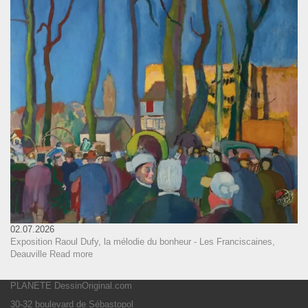
02.07.2026
Exposition Raoul Dufy, la mélodie du bonheur - Les Franciscaines,
Deauville
Read more
PLANETE DessinOriginal.com
30-32 boulevard de Sébastopol