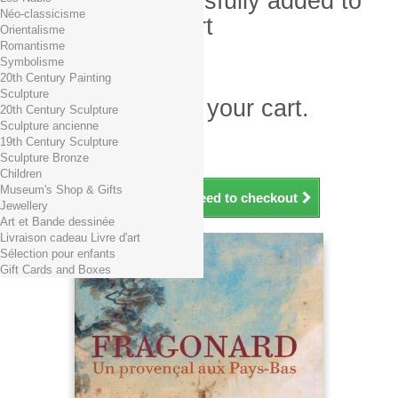
Product successfully added to
Néo-classicisme
your shopping cart
Orientalisme
Romantisme
Quantity
Symbolisme
Total
20th Century Painting
Sculpture
There is 1 item in your cart.
20th Century Sculpture
Sculpture ancienne
Total products (tax incl.)
19th Century Sculpture
Total shipping TTC
Free shipping!
Sculpture Bronze
Total (tax incl.)
Children
Museum's Shop & Gifts
Continue shopping
Proceed to checkout
Jewellery
Art et Bande dessinée
Livraison cadeau Livre d'art
Sélection pour enfants
Gift Cards and Boxes