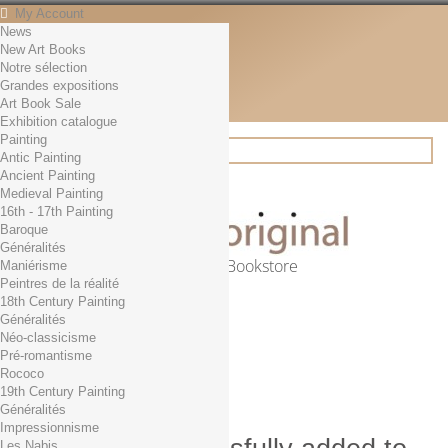
My Account
News
Contact
New Art Books
English
Notre sélection
English
Grandes expositions
Français
Art Book Sale
News
Exhibition catalogue
Painting
Antic Painting
Ancient Painting
Search
Medieval Painting
16th - 17th Painting
Baroque
Généralités
Online Art Bookstore
Maniérisme
Peintres de la réalité
Cart
(empty)
18th Century Painting
No products
Généralités
Néo-classicisme
Free shipping!
Shipping
Pré-romantisme
0,00 €
Total
Rococo
Check out
19th Century Painting
Généralités
Impressionnisme
Les Nabis