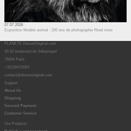
07.07.2026
Exposition Modèle animal - 200 ans de photographie
Read more
PLANETE DessinOriginal.com
30-32 boulevard de Sébastopol
75004 Paris
+33130472003
contact@dessinoriginal.com
Support
About Us
Shipping
Secured Payment
Customer Service
Our Products