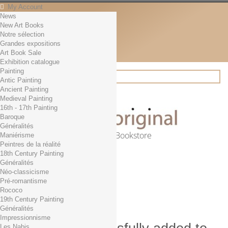
My Account
News
Contact
New Art Books
English
Notre sélection
English
Grandes expositions
Français
Art Book Sale
News
Exhibition catalogue
Painting
Antic Painting
Ancient Painting
Search
Medieval Painting
16th - 17th Painting
Baroque
Généralités
Online Art Bookstore
Maniérisme
Peintres de la réalité
Cart
(empty)
18th Century Painting
No products
Généralités
Néo-classicisme
Free shipping!
Shipping
Pré-romantisme
0,00 €
Total
Rococo
Check out
19th Century Painting
Généralités
Impressionnisme
Les Nabis