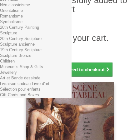
Product successfully added to
Néo-classicisme
your shopping cart
Orientalisme
Romantisme
Quantity
Symbolisme
Total
20th Century Painting
Sculpture
There is 1 item in your cart.
20th Century Sculpture
Sculpture ancienne
Total products (tax incl.)
19th Century Sculpture
Total shipping TTC
Free shipping!
Sculpture Bronze
Total (tax incl.)
Children
Museum's Shop & Gifts
Continue shopping
Proceed to checkout
Jewellery
Art et Bande dessinée
Livraison cadeau Livre d'art
Sélection pour enfants
Gift Cards and Boxes