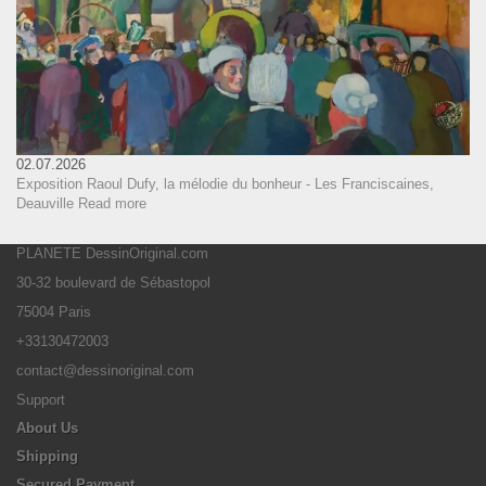
02.07.2026
Exposition Raoul Dufy, la mélodie du bonheur - Les Franciscaines,
Deauville
Read more
PLANETE DessinOriginal.com
30-32 boulevard de Sébastopol
75004 Paris
+33130472003
contact@dessinoriginal.com
Support
About Us
Shipping
Secured Payment