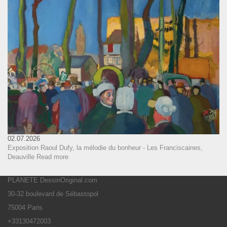
02.07.2026
Exposition Raoul Dufy, la mélodie du bonheur - Les Franciscaines,
Deauville
Read more
PLANETE DessinOriginal.com
30-32 boulevard de Sébastopol
75004 Paris
+33130472003