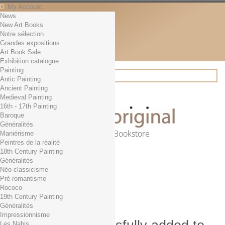
My Account
News
Contact
New Art Books
English
Notre sélection
English
Grandes expositions
Français
Art Book Sale
News
Exhibition catalogue
Painting
Antic Painting
Ancient Painting
Search
Medieval Painting
16th - 17th Painting
Baroque
Généralités
Online Art Bookstore
Maniérisme
Peintres de la réalité
Cart
(empty)
18th Century Painting
No products
Généralités
Néo-classicisme
Free shipping!
Shipping
Pré-romantisme
0,00 €
Total
Rococo
Check out
19th Century Painting
Généralités
Impressionnisme
Les Nabis