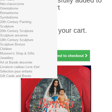
Product successfully added to
Néo-classicisme
your shopping cart
Orientalisme
Romantisme
Quantity
Symbolisme
Total
20th Century Painting
Sculpture
There is 1 item in your cart.
20th Century Sculpture
Sculpture ancienne
Total products (tax incl.)
19th Century Sculpture
Total shipping TTC
Free shipping!
Sculpture Bronze
Total (tax incl.)
Children
Museum's Shop & Gifts
Continue shopping
Proceed to checkout
Jewellery
Art et Bande dessinée
Livraison cadeau Livre d'art
Sélection pour enfants
Gift Cards and Boxes