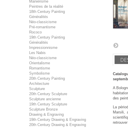
Maniérisme
Peintres de la réalité
18th Century Painting
Généralités
Néo-classicisme
Pré-romantisme
Rococo
19th Century Painting
Généralités
Impressionnisme
Les Nabis
Néo-classicisme
DE
Orientalisme
Romantisme
Symbolisme
Catalogu
20th Century Painting
septembr
Architecture
A Bologne
Sculpture
habitatio
20th Century Sculpture
des pein
Sculpture ancienne
19th Century Sculpture
La pério
Sculpture Bronze
Marsili,
Drawing & Engraving
scientif
19th Century Drawing & Engraving
retrouver
20th Century Drawing & Engraving