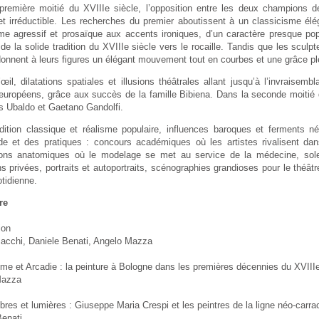
première moitié du XVIIIe siècle, l’opposition entre les deux champions d
et irréductible. Les recherches du premier aboutissent à un classicisme élég
sme agressif et prosaïque aux accents ironiques, d’un caractère presque po
de la solide tradition du XVIIIe siècle vers le rocaille. Tandis que les scul
onnent à leurs figures un élégant mouvement tout en courbes et une grâce pl
œil, dilatations spatiales et illusions théâtrales allant jusqu’à l’invraise
 européens, grâce aux succès de la famille Bibiena. Dans la seconde moitié d
es Ubaldo et Gaetano Gandolfi.
adition classique et réalisme populaire, influences baroques et ferments néo
 et des pratiques : concours académiques où les artistes rivalisent dans
ions anatomiques où le modelage se met au service de la médecine, solen
ns privées, portraits et autoportraits, scénographies grandioses pour le théâ
otidienne.
re
ion
acchi, Daniele Benati, Angelo Mazza
me et Arcadie : la peinture à Bologne dans les premières décennies du XVIIIe
Mazza
res et lumières : Giuseppe Maria Crespi et les peintres de la ligne néo-carr
Benati