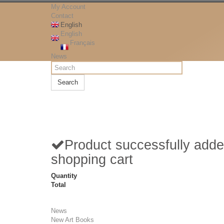
My Account
Contact
English
English
Français
News
Search
Product successfully adde
shopping cart
Quantity
Total
News
New Art Books