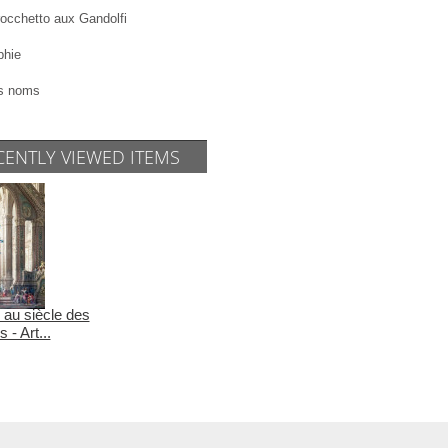
rocchetto aux Gandolfi
phie
s noms
CENTLY VIEWED ITEMS
 au siècle des
 - Art...