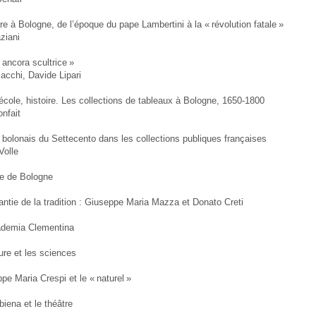
re à Bologne, de l’époque du pape Lambertini à la « révolution fatale »
ziani
 ancora scultrice »
acchi, Davide Lipari
cole, histoire. Les collections de tableaux à Bologne, 1650-1800
onfait
bolonais du Settecento dans les collections publiques françaises
Volle
ge de Bologne
antie de la tradition : Giuseppe Maria Mazza et Donato Creti
ademia Clementina
ure et les sciences
pe Maria Crespi et le « naturel »
biena et le théâtre