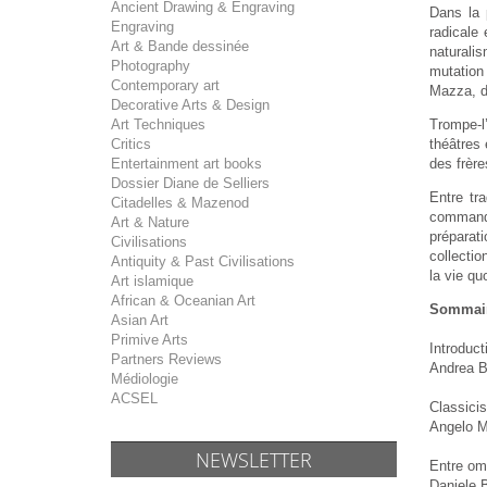
Ancient Drawing & Engraving
Dans la 
Engraving
radicale 
Art & Bande dessinée
naturali
Photography
mutation 
Contemporary art
Mazza, d
Decorative Arts & Design
Art Techniques
Trompe-l’
Critics
théâtres
Entertainment art books
des frèr
Dossier Diane de Selliers
Entre tr
Citadelles & Mazenod
commande
Art & Nature
préparat
Civilisations
collectio
Antiquity & Past Civilisations
la vie qu
Art islamique
African & Oceanian Art
Sommai
Asian Art
Primive Arts
Introduct
Partners Reviews
Andrea B
Médiologie
ACSEL
Classicis
Angelo 
NEWSLETTER
Entre omb
Daniele 