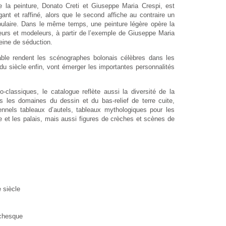
e la peinture, Donato Creti et Giuseppe Maria Crespi, est
ant et raffiné, alors que le second affiche au contraire un
pulaire. Dans le même temps, une peinture légère opère la
pteurs et modeleurs, à partir de l’exemple de Giuseppe Maria
eine de séduction.
mblable rendent les scénographes bolonais célèbres dans les
u siècle enfin, vont émerger les importantes personnalités
-classiques, le catalogue reflète aussi la diversité de la
 les domaines du dessin et du bas-relief de terre cuite,
nels tableaux d’autels, tableaux mythologiques pour les
tre et les palais, mais aussi figures de crèches et scènes de
 siècle
achesque