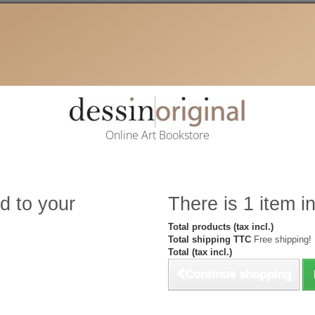
Online Art Bookstore
d to your
There is 1 item in
Total products (tax incl.)
Total shipping TTC
Free shipping!
Total (tax incl.)
Continue shopping