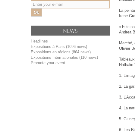
La peintu
Ok
Irene Gra
« Felsina
NEWS
Andrea B
Headlines
Marché, é
Expositions à Paris (1096 news)
Olivier B
Expositions en régions (864 news)
Expositions Internationales (110 news)
Tableaux 
Promote your event
Nathalie 
1. L’ima
2. La gar
3. L’Acc
4. La nat
5. Giusep
6. Les Bi