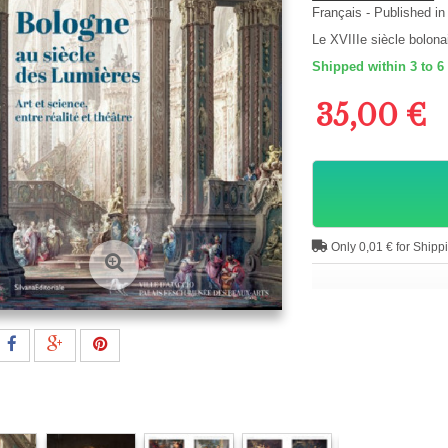
Français
- Published in
Le XVIIIe siècle bolonai
Shipped within 3 to 6
35,00 €
Only 0,01 € for Shipp