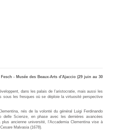
 Fesch - Musée des Beaux-Arts d'Ajaccio (29 juin au 30
eloppent, dans les palais de l’aristocratie, mais aussi les
s sous les fresques où se déploie la virtuosité perspective
 Clementina, nés de la volonté du général Luigi Ferdinando
tuto delle Scienze, en phase avec les dernières avancées
a plus ancienne université, l’Accademia Clementina vise à
lo Cesare Malvasia (1678).