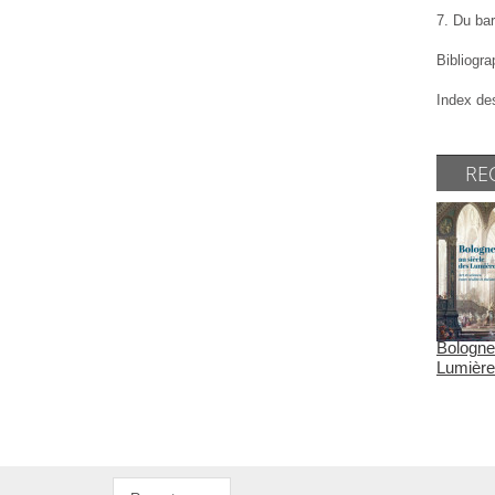
7. Du ba
Bibliogra
Index de
RE
Bologne
Lumières