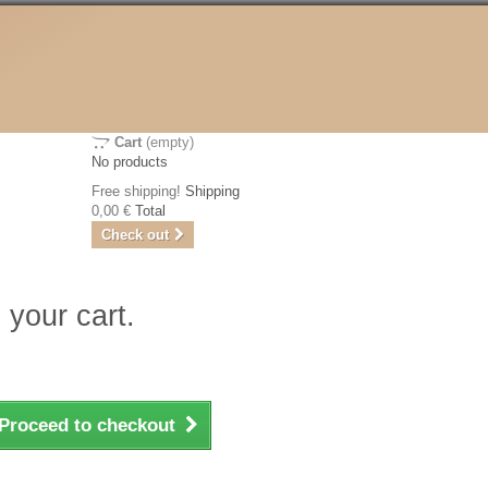
Cart
(empty)
No products
Free shipping!
Shipping
0,00 €
Total
Check out
 your cart.
Proceed to checkout