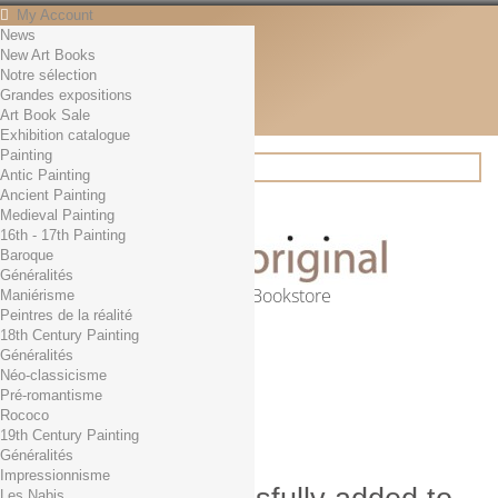
My Account
News
Contact
New Art Books
English
Notre sélection
English
Grandes expositions
Français
Art Book Sale
News
Exhibition catalogue
Painting
Antic Painting
Ancient Painting
Search
Medieval Painting
16th - 17th Painting
Baroque
Généralités
Online Art Bookstore
Maniérisme
Peintres de la réalité
Cart
(empty)
18th Century Painting
No products
Généralités
Néo-classicisme
Free shipping!
Shipping
Pré-romantisme
0,00 €
Total
Rococo
Check out
19th Century Painting
Généralités
Impressionnisme
Les Nabis