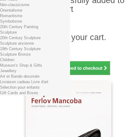
Product successfully added to
Néo-classicisme
your shopping cart
Orientalisme
Romantisme
Quantity
Symbolisme
Total
20th Century Painting
Sculpture
There is 1 item in your cart.
20th Century Sculpture
Sculpture ancienne
Total products (tax incl.)
19th Century Sculpture
Total shipping TTC
Free shipping!
Sculpture Bronze
Total (tax incl.)
Children
Museum's Shop & Gifts
Continue shopping
Proceed to checkout
Jewellery
Art et Bande dessinée
Livraison cadeau Livre d'art
Sélection pour enfants
Gift Cards and Boxes