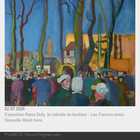
02.07.2026
Exposition Raoul Dufy, la mélodie du bonheur - Les Franciscaines,
Deauville
Read more
PLANETE DessinOriginal.com