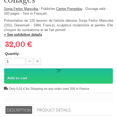
Sonja Ferlov Mancoba
-
Publisher
Centre Pompidou
-
Ouvrage relié
-
160
pages -
Text in
Français
Présentation de 120 œuvres de l'artiste danoise Sonja Ferlov Mancoba
(1911, Danemark - 1984, France), sculptrice moderniste et peintre. Elle
s'inspire du surréalisme et de l'art primitif.
> See exhibition details
32,00 €
Quantity:
Add to cart
Only 0,01 € for Shipping on any order over 35€ in France
DESCRIPTION
PRODUCT DETAILS