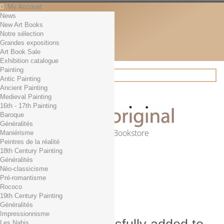
My Account
News
Contact
New Art Books
English
Notre sélection
English
Grandes expositions
Français
Art Book Sale
News
Exhibition catalogue
Painting
Antic Painting
Ancient Painting
Search
Medieval Painting
16th - 17th Painting
Baroque
Généralités
Online Art Bookstore
Maniérisme
Peintres de la réalité
Cart
(empty)
18th Century Painting
No products
Généralités
Néo-classicisme
Free shipping!
Shipping
Pré-romantisme
0,00 €
Total
Rococo
Check out
19th Century Painting
Généralités
Impressionnisme
Les Nabis