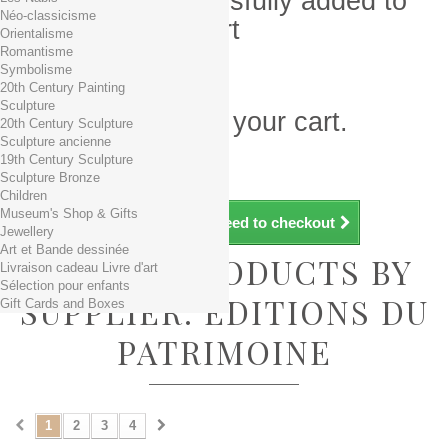
Product successfully added to
Néo-classicisme
your shopping cart
Orientalisme
Romantisme
Quantity
Symbolisme
Total
20th Century Painting
Sculpture
There is 1 item in your cart.
20th Century Sculpture
Sculpture ancienne
Total products (tax incl.)
19th Century Sculpture
Total shipping TTC
Free shipping!
Sculpture Bronze
Total (tax incl.)
Children
Museum's Shop & Gifts
Continue shopping
Proceed to checkout
Jewellery
Art et Bande dessinée
LIST OF PRODUCTS BY
Livraison cadeau Livre d'art
Sélection pour enfants
SUPPLIER: EDITIONS DU
Gift Cards and Boxes
PATRIMOINE
1
2
3
4