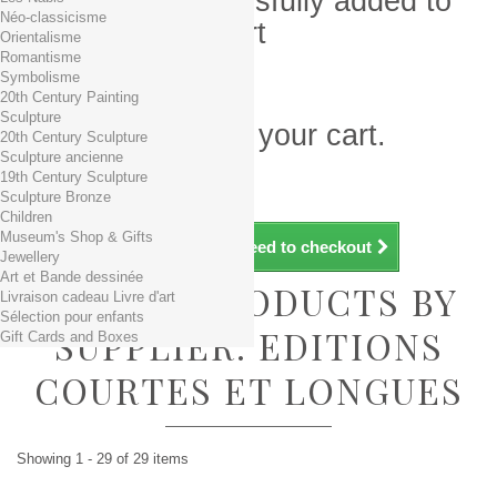
Product successfully added to
Néo-classicisme
your shopping cart
Orientalisme
Romantisme
Quantity
Symbolisme
Total
20th Century Painting
Sculpture
There is 1 item in your cart.
20th Century Sculpture
Sculpture ancienne
Total products (tax incl.)
19th Century Sculpture
Total shipping TTC
Free shipping!
Sculpture Bronze
Total (tax incl.)
Children
Museum's Shop & Gifts
Continue shopping
Proceed to checkout
Jewellery
Art et Bande dessinée
LIST OF PRODUCTS BY
Livraison cadeau Livre d'art
Sélection pour enfants
SUPPLIER: EDITIONS
Gift Cards and Boxes
COURTES ET LONGUES
Showing 1 - 29 of 29 items