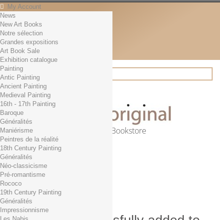
My Account
News
Contact
New Art Books
English
Notre sélection
English
Grandes expositions
Français
Art Book Sale
News
Exhibition catalogue
Painting
Antic Painting
Ancient Painting
Search
Medieval Painting
16th - 17th Painting
Baroque
Généralités
Online Art Bookstore
Maniérisme
Peintres de la réalité
Cart
(empty)
18th Century Painting
No products
Généralités
Néo-classicisme
Free shipping!
Shipping
Pré-romantisme
0,00 €
Total
Rococo
Check out
19th Century Painting
Généralités
Impressionnisme
Les Nabis