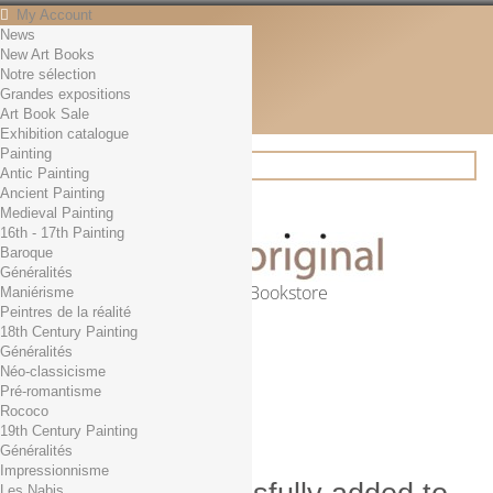
My Account
News
Contact
New Art Books
English
Notre sélection
English
Grandes expositions
Français
Art Book Sale
News
Exhibition catalogue
Painting
Antic Painting
Ancient Painting
Search
Medieval Painting
16th - 17th Painting
Baroque
Généralités
Online Art Bookstore
Maniérisme
Peintres de la réalité
Cart
(empty)
18th Century Painting
No products
Généralités
Néo-classicisme
Free shipping!
Shipping
Pré-romantisme
0,00 €
Total
Rococo
Check out
19th Century Painting
Généralités
Impressionnisme
Les Nabis