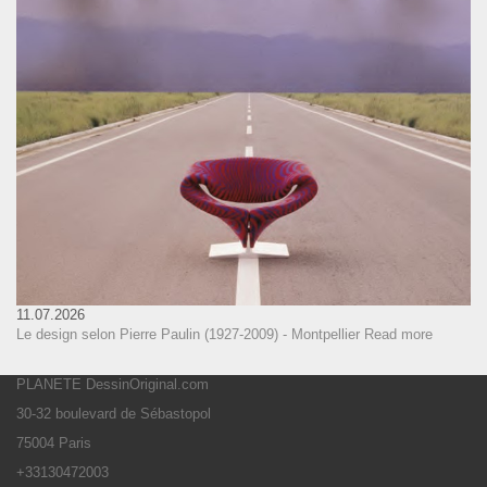
11.07.2026
Le design selon Pierre Paulin (1927-2009) - Montpellier
Read more
PLANETE DessinOriginal.com
30-32 boulevard de Sébastopol
75004 Paris
+33130472003