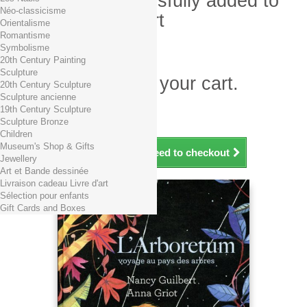
Product successfully added to
Néo-classicisme
your shopping cart
Orientalisme
Romantisme
Quantity
Symbolisme
Total
20th Century Painting
Sculpture
There is 1 item in your cart.
20th Century Sculpture
Sculpture ancienne
Total products (tax incl.)
19th Century Sculpture
Total shipping TTC
Free shipping!
Sculpture Bronze
Total (tax incl.)
Children
Museum's Shop & Gifts
Continue shopping
Proceed to checkout
Jewellery
Art et Bande dessinée
Livraison cadeau Livre d'art
Sélection pour enfants
Gift Cards and Boxes