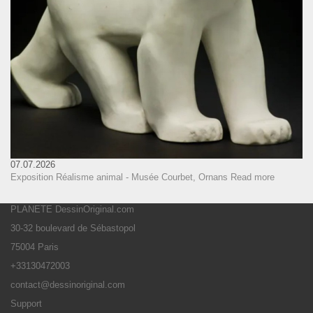
07.07.2026
Exposition Réalisme animal - Musée Courbet, Ornans
Read more
PLANETE DessinOriginal.com
30-32 boulevard de Sébastopol
75004 Paris
+33130472003
contact@dessinoriginal.com
Support