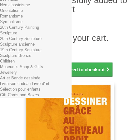
Product successfully added to
Néo-classicisme
your shopping cart
Orientalisme
Romantisme
Quantity
Symbolisme
Total
20th Century Painting
Sculpture
There is 1 item in your cart.
20th Century Sculpture
Sculpture ancienne
Total products (tax incl.)
19th Century Sculpture
Total shipping TTC
Free shipping!
Sculpture Bronze
Total (tax incl.)
Children
Museum's Shop & Gifts
Continue shopping
Proceed to checkout
Jewellery
Art et Bande dessinée
Livraison cadeau Livre d'art
Sélection pour enfants
Gift Cards and Boxes