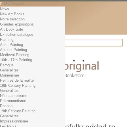
My Account
News
Contact
New Art Books
English
Notre sélection
English
Grandes expositions
Français
Art Book Sale
News
Exhibition catalogue
Painting
Antic Painting
Ancient Painting
Search
Medieval Painting
16th - 17th Painting
Baroque
Généralités
Online Art Bookstore
Maniérisme
Peintres de la réalité
Cart
(empty)
18th Century Painting
No products
Généralités
Néo-classicisme
Free shipping!
Shipping
Pré-romantisme
0,00 €
Total
Rococo
Check out
19th Century Painting
Généralités
Impressionnisme
Les Nabis