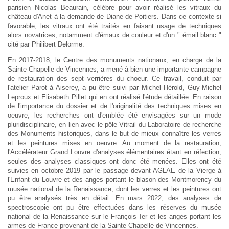
parisien Nicolas Beaurain, célèbre pour avoir réalisé les vitraux du
château d'Anet à la demande de Diane de Poitiers. Dans ce contexte si
favorable, les vitraux ont été traités en faisant usage de techniques
alors novatrices, notamment d'émaux de couleur et d'un " émail blanc "
cité par Philibert Delorme.
En 2017-2018, le Centre des monuments nationaux, en charge de la
Sainte-Chapelle de Vincennes, a mené à bien une importante campagne
de restauration des sept verrières du choeur. Ce travail, conduit par
l'atelier Parot à Aiserey, a pu être suivi par Michel Hérold, Guy-Michel
Leproux et Elisabeth Pillet qui en ont réalisé l'étude détaillée. En raison
de l'importance du dossier et de l'originalité des techniques mises en
oeuvre, les recherches ont d'emblée été envisagées sur un mode
pluridisciplinaire, en lien avec le pôle Vitrail du Laboratoire de recherche
des Monuments historiques, dans le but de mieux connaître les verres
et les peintures mises en oeuvre. Au moment de la restauration,
l'Accélérateur Grand Louvre d'analyses élémentaires étant en réfection,
seules des analyses classiques ont donc été menées. Elles ont été
suivies en octobre 2019 par le passage devant AGLAE de la Vierge à
l'Enfant du Louvre et des anges portant le blason des Montmorency du
musée national de la Renaissance, dont les verres et les peintures ont
pu être analysés très en détail. En mars 2022, des analyses de
spectroscopie ont pu être effectuées dans les réserves du musée
national de la Renaissance sur le François Ier et les anges portant les
armes de France provenant de la Sainte-Chapelle de Vincennes.