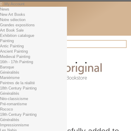
My Account
News
Contact
New Art Books
English
Notre sélection
English
Grandes expositions
Français
Art Book Sale
News
Exhibition catalogue
Painting
Antic Painting
Ancient Painting
Search
Medieval Painting
16th - 17th Painting
Baroque
Généralités
Online Art Bookstore
Maniérisme
Peintres de la réalité
Cart
(empty)
18th Century Painting
No products
Généralités
Néo-classicisme
Free shipping!
Shipping
Pré-romantisme
0,00 €
Total
Rococo
Check out
19th Century Painting
Généralités
Impressionnisme
Les Nabis